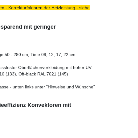
n - Korrekturfaktoren der Heizleistung - siehe
sparend mit geringer
e 50 - 280 cm, Tiefe 09, 12, 17, 22 cm
tossfester Oberflächenverkleidung mit hoher UV-
16 (133), Off-black RAL 7021 (145)
asse - unten links unter "Hinweise und Wünsche"
eeffizienz Konvektoren mit