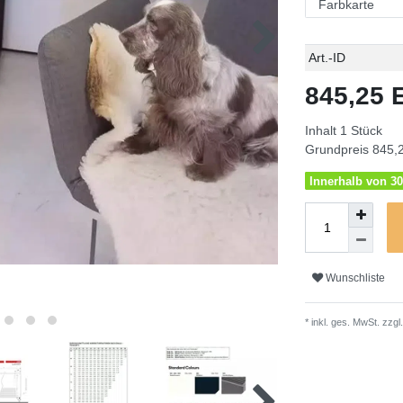
Technisches
Wert
Art.-ID
Merkmal
845,25
Inhalt
1
Stück
Grundpreis
845,2
Innerhalb von 30
Wunschliste
* inkl. ges. MwSt. zzgl.