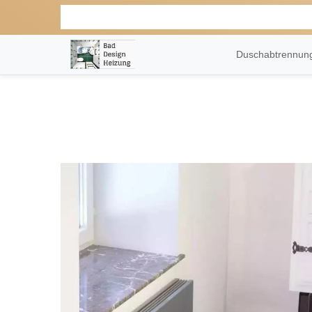
Duschabtrennu