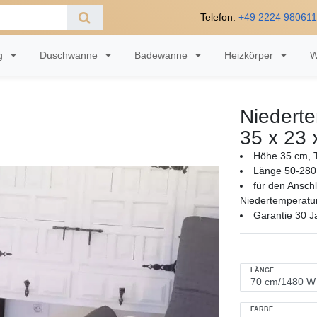
Telefon:
+49 2224 98061
ng
Duschwanne
Badewanne
Heizkörper
W
Niedert
35 x 23 
Höhe 35 cm, T
Länge 50-280
für den Ansch
Niedertemperatu
Garantie 30 J
LÄNGE
FARBE