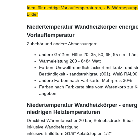
Ideal für niedrige Vorlauftemperaturen, z.B. Wärmepumpe
Bilder
Niedertemperatur Wandheizkörper energie
Vorlauftemperatur
Zubehör und andere Abmessungen:
andere Größen: Höhe 20, 35, 50, 65, 95 cm - Läng
Wärmeleistung 269 - 8484 Watt
Farben: Umweltfreundlich lackiert mit kratz- und s
Beständigkeit - sandstrahlgrau (001), Weiß RAL90
andere Farben nach Farbkarte: Mehrpreis 30%
Farben nach Farbkarte bitte vom Warenkorb zur K
angeben
Niedertemperatur Wandheizkörper - energi
niedrigen Heiztemperaturen
Drucktest Wärmetauscher 20 bar, Betriebsdruck: 6 bar
inklusive Wandbefestigung
inklusive Entlüftern G1/8" Ablaßstopfen 1/2"