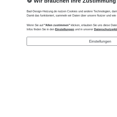
🍪 Wir brauchen Ihre Zustimmung
Bad-Design-Heizung.de nutzen Cookies und andere Technologien, damit 
Damit das funktioniert, sammeln wir Daten über unsere Nutzer und wie
Wenn Sie auf
"Allen zustimmen"
klicken, erlauben Sie uns diese Date
Infos finden Sie in den
Einstellungen
und in unserer
Datenschutzerkl
Einstellungen
Niedertemperatur Wandheizkörper 35 x 23 x ab 50
cm ab 1057 Watt
845,25 € *
*
inkl. ges. MwSt.
zzgl.
Versandkosten
Technisches
Wert
Art.-ID
Merkmal