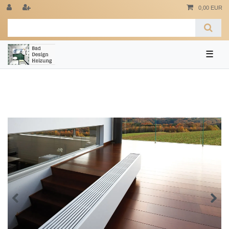
0,00 EUR
☰