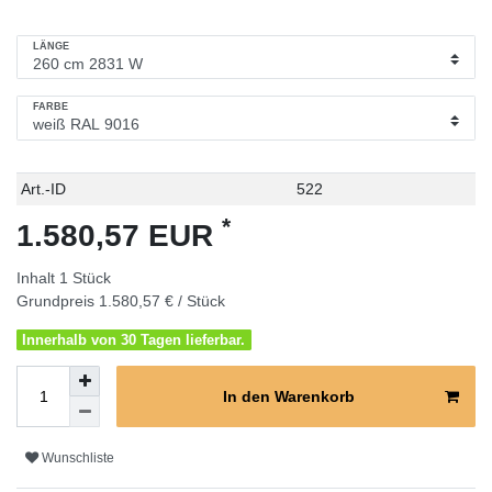
LÄNGE
FARBE
Technisches
Wert
Art.-ID
522
Merkmal
*
1.580,57 EUR
Inhalt
1
Stück
Grundpreis
1.580,57 € / Stück
Innerhalb von 30 Tagen lieferbar.
In den Warenkorb
Wunschliste