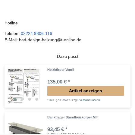
Hotline
Telefon:
02224 9806-116
E-Mail: bad-design-heizung@t-online.de
Dazu passt
Heizkörper Ventil
135,00 € *
Artikel anzeigen
*
inkl. ges. MwSt.
zzgl.
Versandkosten
Bankträger Standheizkörper MIF
93,45 € *
1
Stück
| 93,45 € / Stück