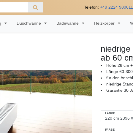
Telefon:
+49 2224 98061
ng
Duschwanne
Badewanne
Heizkörper
W
niedrige
ab 60 c
Höhe 28 cm +
Länge 60-300
für den Ansch
niedrige Stan
Garantie 30 J
LÄNGE
FARBE