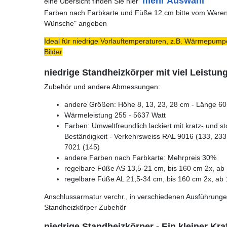
mehr Auswahl
eine Übersicht finden Sie hier
Farben nach Farbkarte und Füße 12 cm bitte vom Warenk
Wünsche" angeben
Ideal für niedrige Vorlauftemperaturen, z.B. Wärmepumpe
Bilder
niedrige Standheizkörper mit viel Leistun
Zubehör und andere Abmessungen:
andere Größen: Höhe 8, 13, 23, 28 cm - Länge 60 
Wärmeleistung 255 - 5637 Watt
Farben: Umweltfreundlich lackiert mit kratz- und s
Beständigkeit - Verkehrsweiss RAL 9016 (133, 233,
7021 (145)
andere Farben nach Farbkarte: Mehrpreis 30%
regelbare Füße AS 13,5-21 cm, bis 160 cm 2x, ab 
regelbare Füße AL 21,5-34 cm, bis 160 cm 2x, ab 
Anschlussarmatur verchr., in verschiedenen Ausführunge
Standheizkörper Zubehör
niedrige Standheizkörper - Ein kleiner Kr