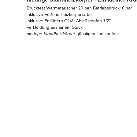
Drucktest Wärmetauscher 20 bar, Betriebsdruck: 6 bar
inklusive Füße in Heizkörperfarbe
inklusive Entlüftern G1/8" Ablaßstopfen 1/2"
Verkleidung aus einem Stück
niedrige Standheizkörper
günstig online kaufen.
Hotline
Telefon:
02224 9806-116
E-Mail: bad-design-heizung@t-online.de