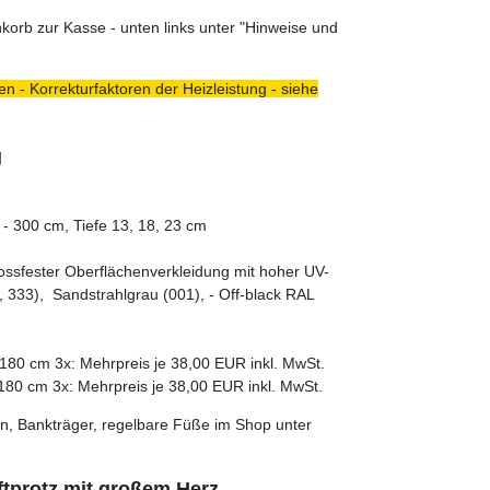
orb zur Kasse - unten links unter "Hinweise und
n - Korrekturfaktoren der Heizleistung - siehe
g
- 300 cm, Tiefe 13, 18, 23 cm
tossfester Oberflächenverkleidung mit hoher UV-
 333), Sandstrahlgrau (001), - Off-black RAL
180 cm 3x: Mehrpreis je 38,00 EUR inkl. MwSt.
180 cm 3x: Mehrpreis je 38,00 EUR inkl. MwSt.
n, Bankträger, regelbare Füße im Shop unter
aftprotz mit großem Herz