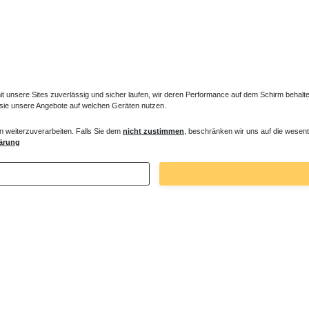
unsere Sites zuverlässig und sicher laufen, wir deren Performance auf dem Schirm behalten
 sie unsere Angebote auf welchen Geräten nutzen.
r Standheizkörper MIF
Regelbare Füße Standheizkörper MIF
n weiterzuverarbeiten. Falls Sie dem
nicht zustimmen
, beschränken wir uns auf die wesent
ärung
€ *
69,90 € *
 93,45 € / Stück
1
Stück
| 69,90 € / Stück
. MwSt.
zzgl.
Versandkosten
*
inkl. ges. MwSt.
zzgl.
Versandkosten
Zuletzt angesehene Artikel