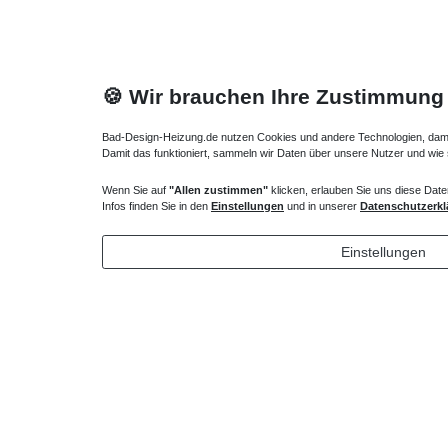
🍪 Wir brauchen Ihre Zustimmung
Bad-Design-Heizung.de nutzen Cookies und andere Technologien, damit 
Damit das funktioniert, sammeln wir Daten über unsere Nutzer und wie
Heizkörper Ventil
Bankträge
Wenn Sie auf
"Allen zustimmen"
klicken, erlauben Sie uns diese Date
Infos finden Sie in den
Einstellungen
und in unserer
Datenschutzerkl
135,00 € *
93,45 
1
Stück
|
*
inkl. ges. MwSt.
zzgl.
Versandkosten
Einstellungen
*
inkl. ges