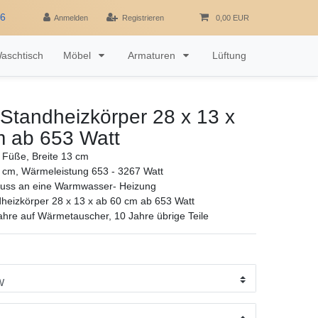
16
Anmelden
Registrieren
0,00 EUR
aschtisch
Möbel
Armaturen
Lüftung
 Standheizkörper 28 x 13 x
m ab 653 Watt
 Füße, Breite 13 cm
 cm, Wärmeleistung 653 - 3267 Watt
luss an eine Warmwasser- Heizung
dheizkörper 28 x 13 x ab 60 cm ab 653 Watt
ahre auf Wärmetauscher, 10 Jahre übrige Teile