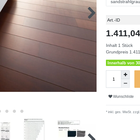
Technisches
Wert
Art.-ID
Merkmal
1.411,0
Inhalt
1
Stück
Grundpreis
1.411
Innerhalb von 30
Wunschliste
* inkl. ges. MwSt. zzgl.