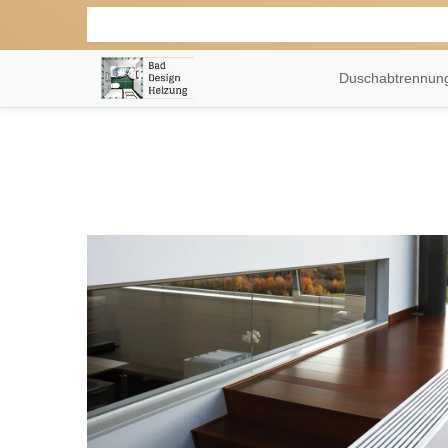
Duschabtrennu