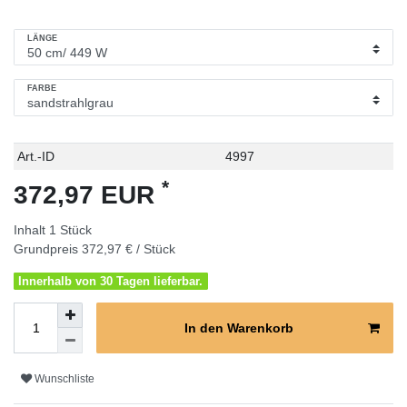
LÄNGE
FARBE
Technisches
Wert
Art.-ID
4997
Merkmal
*
372,97 EUR
Inhalt
1
Stück
Grundpreis
372,97 € / Stück
Innerhalb von 30 Tagen lieferbar.
In den Warenkorb
Wunschliste