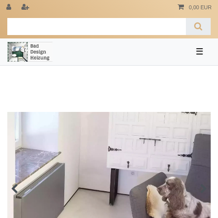
0,00 EUR
☰