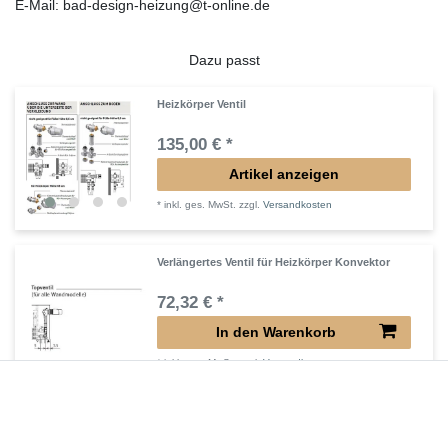
E-Mail: bad-design-heizung@t-online.de
Dazu passt
Heizkörper Ventil
135,00 € *
Artikel anzeigen
*
inkl. ges. MwSt.
zzgl.
Versandkosten
Verlängertes Ventil für Heizkörper Konvektor
72,32 € *
In den Warenkorb
*
inkl. ges. MwSt.
zzgl.
Versandkosten
Verlängerter Entlüfter für Heizkörper