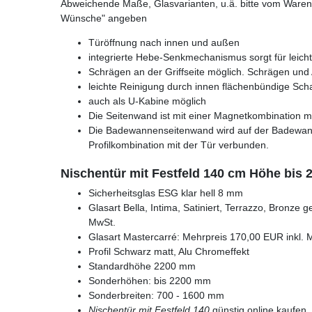
Abweichende Maße, Glasvarianten, u.ä. bitte vom Warenk
Wünsche" angeben
Türöffnung nach innen und außen
integrierte Hebe-Senkmechanismus sorgt für leich
Schrägen an der Griffseite möglich. Schrägen und 
leichte Reinigung durch innen flächenbündige Sch
auch als U-Kabine möglich
Die Seitenwand ist mit einer Magnetkombination m
Die Badewannenseitenwand wird auf der Badewanne
Profilkombination mit der Tür verbunden.
Nischentür mit Festfeld 140 cm Höhe bis
Sicherheitsglas ESG klar hell 8 mm
Glasart Bella, Intima, Satiniert, Terrazzo, Bronze 
MwSt.
Glasart Mastercarré: Mehrpreis 170,00 EUR inkl. 
Profil Schwarz matt, Alu Chromeffekt
Standardhöhe 2200 mm
Sonderhöhen: bis 2200 mm
Sonderbreiten: 700 - 1600 mm
Nischentür mit Festfeld 140
günstig online kaufen