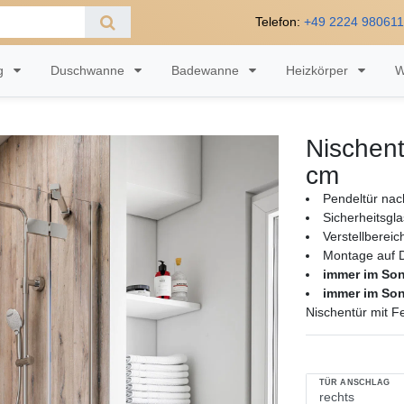
Telefon:
+49 2224 98061
ng
Duschwanne
Badewanne
Heizkörper
W
Nischent
cm
Pendeltür nac
Sicherheitsgl
Verstellberei
Montage auf 
immer im So
immer im So
Nischentür mit F
TÜR ANSCHLAG