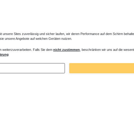
unsere Sites zuverlässig und sicher laufen, wir deren Performance auf dem Schirm behalten
 sie unsere Angebote auf welchen Geräten nutzen.
n weiterzuverarbeiten. Falls Sie dem
nicht zustimmen
, beschränken wir uns auf die wesent
ss Acryl Duschwanne 140 x 80 x 1,5 cm
Duschtasse mit Rinne 140 x 90 x 1,5 cm
ärung
 € *
507,15 € *
. MwSt.
zzgl.
Versandkosten
*
inkl. ges. MwSt.
zzgl.
Versandkosten
Zuletzt angesehene Artikel