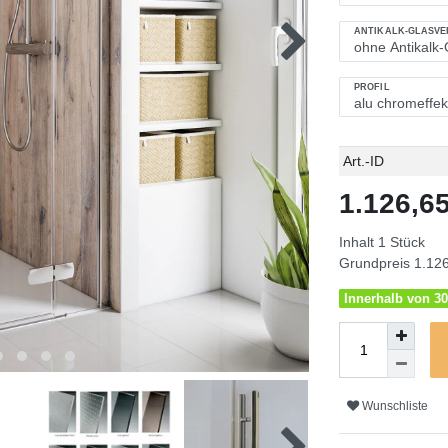
ANTIKALK-GLASV
PROFIL
Technisches
Wert
Art.-ID
Merkmal
1.126,
Inhalt
1
Stück
Grundpreis
1.126
Innerhalb von 30
Wunschliste