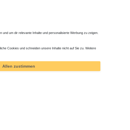
 und um dir relevante Inhalte und personalisierte Werbung zu zeigen.
liche Cookies und schneiden unsere Inhalte nicht auf Sie zu. Weitere
Mineralguss Duschwanne Steinoptik 140 x 100 x
1,5 cm
752,85 € *
Allen zustimmen
*
inkl. ges. MwSt.
zzgl.
Versandkosten