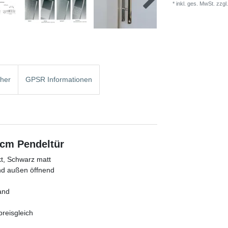
* inkl. ges. MwSt. zzgl.
cher
GPSR Informationen
 cm Pendeltür
kt, Schwarz matt
und außen öffnend
and
reisgleich