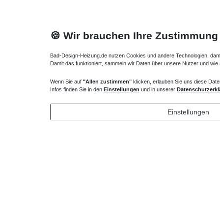
🍪 Wir brauchen Ihre Zustimmung
Bad-Design-Heizung.de nutzen Cookies und andere Technologien, damit 
Damit das funktioniert, sammeln wir Daten über unsere Nutzer und wie
Wenn Sie auf
"Allen zustimmen"
klicken, erlauben Sie uns diese Date
Duschwanne superflach 140 x 70 x 2,5 cm
Mineralgu
Infos finden Sie in den
Einstellungen
und in unserer
Datenschutzerkl
471,45 € *
501,90
Einstellungen
*
inkl. ges. MwSt.
zzgl.
Versandkosten
*
inkl. ges
Profil schwarz, chrom, ...