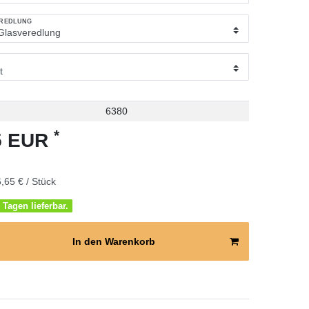
EREDLUNG
6380
*
65 EUR
,65 € / Stück
 Tagen lieferbar.
In den Warenkorb