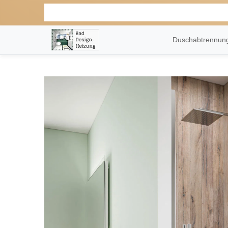
Duschabtrennu