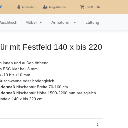
16
Anmelden
Registrieren
0,00 EUR
aschtisch
Möbel
Armaturen
Lüftung
ür mit Festfeld 140 x bis 220
h innen und außen öffnend
as ESG klar hell 8 mm
ch -10 bis +10 mm
Duschwanne oder bodengleich
ndermaß
Nischentür Breite 70-160 cm
ndermaß
Nischentür Höhe 1500-2200 mm preisgleich
estfeld 140 x bis 220 cm