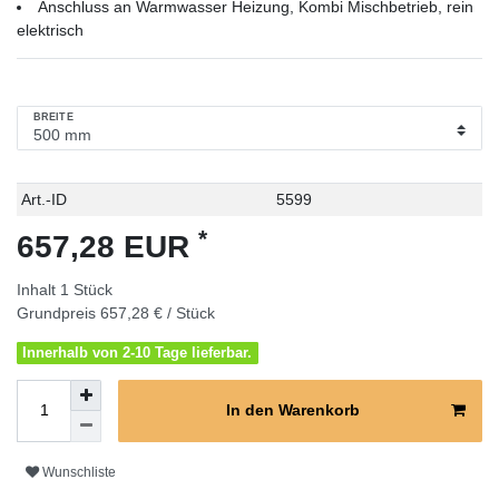
Anschluss an Warmwasser Heizung, Kombi Mischbetrieb, rein
elektrisch
BREITE
Technisches
Wert
Art.-ID
5599
Merkmal
*
657,28 EUR
Inhalt
1
Stück
Grundpreis
657,28 € / Stück
Innerhalb von 2-10 Tage lieferbar.
In den Warenkorb
Wunschliste