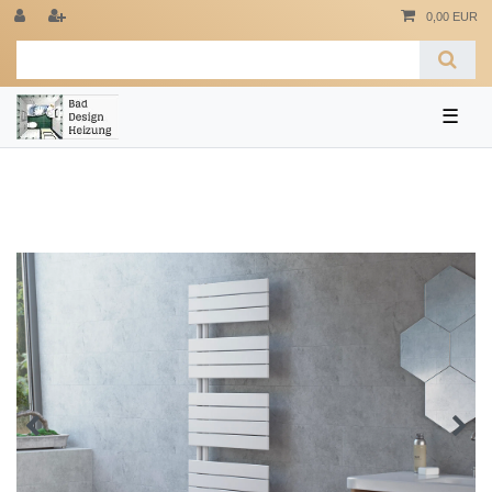
0,00 EUR
☰