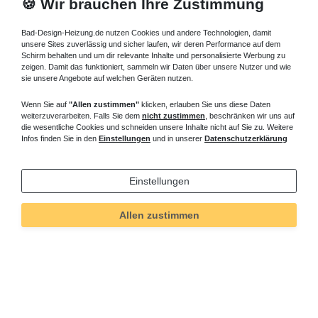
🍪 Wir brauchen Ihre Zustimmung
Bad-Design-Heizung.de nutzen Cookies und andere Technologien, damit
unsere Sites zuverlässig und sicher laufen, wir deren Performance auf dem
Schirm behalten und um dir relevante Inhalte und personalisierte Werbung zu
zeigen. Damit das funktioniert, sammeln wir Daten über unsere Nutzer und wie
sie unsere Angebote auf welchen Geräten nutzen.
Wenn Sie auf
"Allen zustimmen"
klicken, erlauben Sie uns diese Daten
weiterzuverarbeiten. Falls Sie dem
nicht zustimmen
, beschränken wir uns auf
die wesentliche Cookies und schneiden unsere Inhalte nicht auf Sie zu. Weitere
Infos finden Sie in den
Einstellungen
und in unserer
Datenschutzerklärung
Einstellungen
Allen zustimmen
Technisches
Wert
Art.-ID
5599
Merkmal