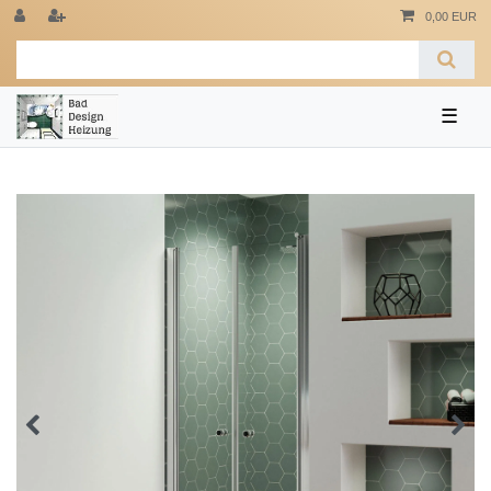
0,00 EUR
☰