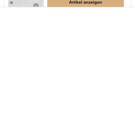
Artikel anzeigen
*
inkl. ges. MwSt.
zzgl.
Versandkosten
Lieferung DE, AT, BE, NL, LU
Mineralguss Duschwanne plan 90 x 80 cm
498,75 € *
In den Warenkorb
*
inkl. ges. MwSt.
zzgl.
Versandkosten
Lieferung DE, AT, BE, NL, LU
Duschwanne Mineralguss 90 x 75 x 2 cm
447,30 € *
In den Warenkorb
*
inkl. ges. MwSt.
zzgl.
Versandkosten