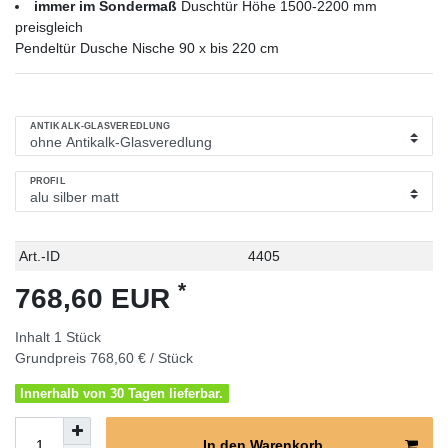
immer im Sondermaß
Duschtür Höhe 1500-2200 mm
preisgleich
Pendeltür Dusche Nische 90 x bis 220 cm
ANTIKALK-GLASVEREDLUNG
PROFIL
Technisches
Wert
Art.-ID
4405
Merkmal
*
768,60 EUR
Inhalt
1
Stück
Grundpreis
768,60 € / Stück
Innerhalb von 30 Tagen lieferbar.
In den Warenkorb