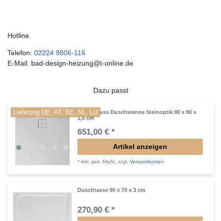
Hotline
Telefon:
02224 9806-116
E-Mail: bad-design-heizung@t-online.de
Dazu passt
Lieferung DE, AT, BE, NL, LU
Mineralguss Duschwanne Steinoptik 90 x 90 x
1,5 cm
651,00 € *
Artikel anzeigen
*
inkl. ges. MwSt.
zzgl.
Versandkosten
Duschtasse 90 x 70 x 3 cm
270,90 € *