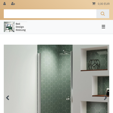
0,00 EUR
☰