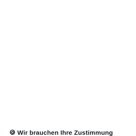
Zuletzt angesehene Artikel
Profil schwarz, chrom, ...
Pendeltür Nischentür 100 x bis 220 cm
824,67 € *
Artikel anzeigen
*
inkl. ges. MwSt.
zzgl.
Versandkosten
🍪 Wir brauchen Ihre Zustimmung