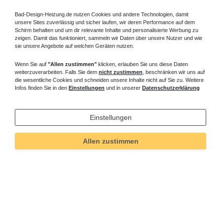
Bad-Design-Heizung.de nutzen Cookies und andere Technologien, damit
unsere Sites zuverlässig und sicher laufen, wir deren Performance auf dem
Schirm behalten und um dir relevante Inhalte und personalisierte Werbung zu
zeigen. Damit das funktioniert, sammeln wir Daten über unsere Nutzer und wie
sie unsere Angebote auf welchen Geräten nutzen.
Wenn Sie auf
"Allen zustimmen"
klicken, erlauben Sie uns diese Daten
weiterzuverarbeiten. Falls Sie dem
nicht zustimmen
, beschränken wir uns auf
die wesentliche Cookies und schneiden unsere Inhalte nicht auf Sie zu. Weitere
Infos finden Sie in den
Einstellungen
und in unserer
Datenschutzerklärung
Einstellungen
Allen zustimmen
Technisches
Wert
Art.-ID
5533
Merkmal
Informationen