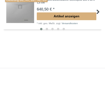
Lieferung DE, AT, BE, NL, LU
1,5 cm
640,50 € *
Artikel anzeigen
*
inkl. ges. MwSt.
zzgl.
Versandkosten