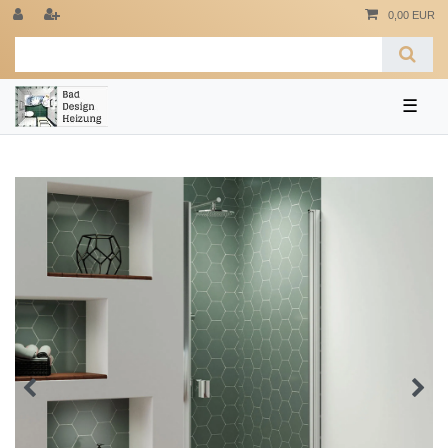
0,00 EUR
☰