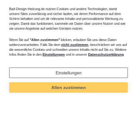
Bad-Design-Heizung.de nutzen Cookies und andere Technologien, damit
unsere Sites zuverlässig und sicher laufen, wir deren Performance auf dem
Schirm behalten und um dir relevante Inhalte und personalisierte Werbung zu
zeigen. Damit das funktioniert, sammeln wir Daten über unsere Nutzer und wie
sie unsere Angebote auf welchen Geräten nutzen.
Wenn Sie auf
"Allen zustimmen"
klicken, erlauben Sie uns diese Daten
weiterzuverarbeiten. Falls Sie dem
nicht zustimmen
, beschränken wir uns auf
die wesentliche Cookies und schneiden unsere Inhalte nicht auf Sie zu. Weitere
Infos finden Sie in den
Einstellungen
und in unserer
Datenschutzerklärung
Einstellungen
Allen zustimmen
Technisches
Wert
Art.-ID
5533
Merkmal
Informationen