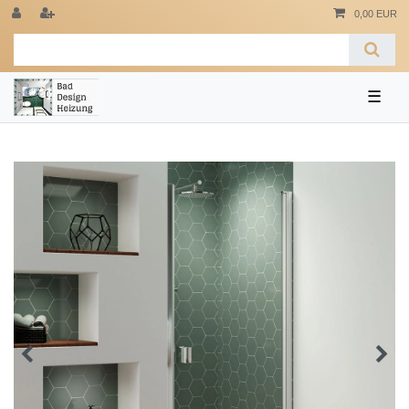
0,00 EUR
☰