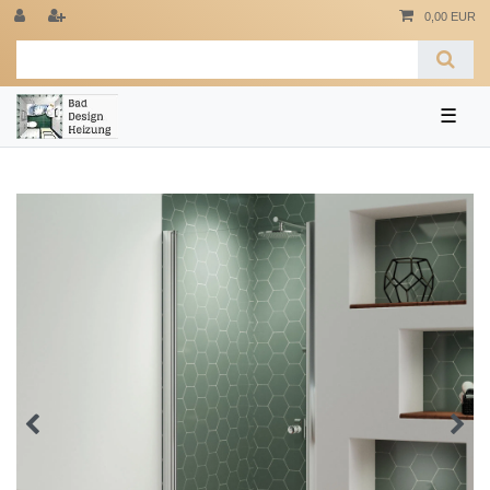
0,00 EUR
☰