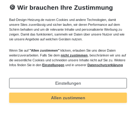
🍪 Wir brauchen Ihre Zustimmung
Bad-Design-Heizung.de nutzen Cookies und andere Technologien, damit
unsere Sites zuverlässig und sicher laufen, wir deren Performance auf dem
Schirm behalten und um dir relevante Inhalte und personalisierte Werbung zu
zeigen. Damit das funktioniert, sammeln wir Daten über unsere Nutzer und wie
sie unsere Angebote auf welchen Geräten nutzen.
Wenn Sie auf
"Allen zustimmen"
klicken, erlauben Sie uns diese Daten
weiterzuverarbeiten. Falls Sie dem
nicht zustimmen
, beschränken wir uns auf
die wesentliche Cookies und schneiden unsere Inhalte nicht auf Sie zu. Weitere
Infos finden Sie in den
Einstellungen
und in unserer
Datenschutzerklärung
Einstellungen
Allen zustimmen
Technisches
Wert
Art.-ID
5536
Merkmal