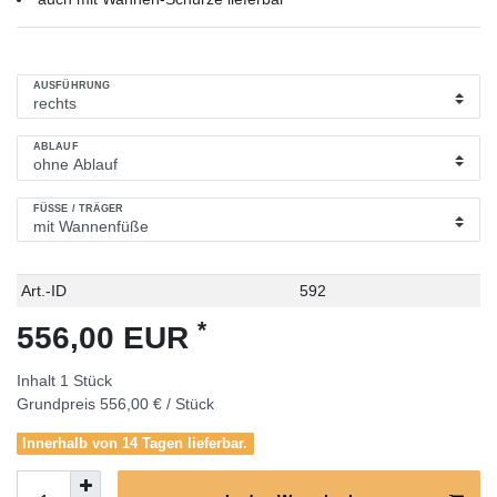
AUSFÜHRUNG
ABLAUF
FÜSSE / TRÄGER
Technisches
Wert
Art.-ID
592
Merkmal
*
556,00 EUR
Inhalt
1
Stück
Grundpreis
556,00 € / Stück
Innerhalb von 14 Tagen lieferbar.