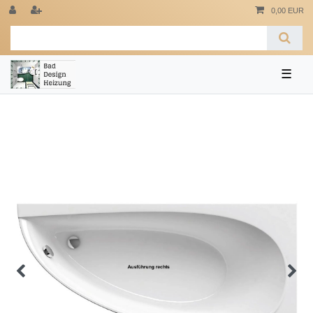
0,00 EUR
☰