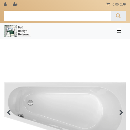
0,00 EUR
☰