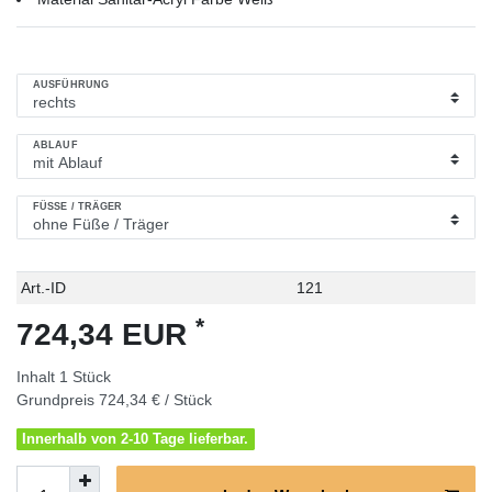
AUSFÜHRUNG
ABLAUF
FÜSSE / TRÄGER
Technisches
Wert
Art.-ID
121
Merkmal
*
724,34 EUR
Inhalt
1
Stück
Grundpreis
724,34 € / Stück
Innerhalb von 2-10 Tage lieferbar.