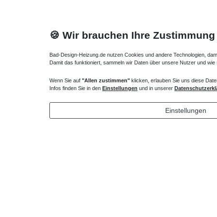
🍪 Wir brauchen Ihre Zustimmung
Bad-Design-Heizung.de nutzen Cookies und andere Technologien, damit 
Damit das funktioniert, sammeln wir Daten über unsere Nutzer und wie
Wenn Sie auf
"Allen zustimmen"
klicken, erlauben Sie uns diese Date
Badewannenabtrennung gebogen 100 x 150 cm
Badewann
Infos finden Sie in den
Einstellungen
und in unserer
Datenschutzerkl
609,00 € *
392,00
Einstellungen
*
inkl. ges. MwSt.
zzgl.
Versandkosten
*
inkl. ges
Lieferung DE, AT, BE, NL, LU