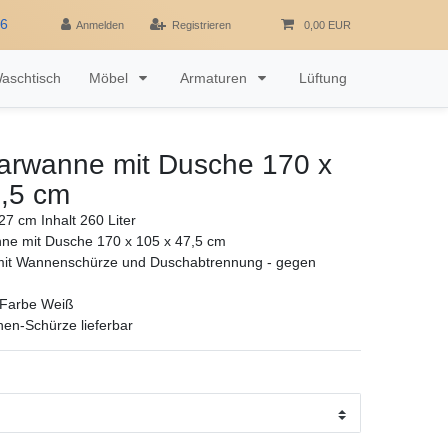
16
Anmelden
Registrieren
0,00 EUR
aschtisch
Möbel
Armaturen
Lüftung
rwanne mit Dusche 170 x
7,5 cm
7 cm Inhalt 260 Liter
e mit Dusche 170 x 105 x 47,5 cm
 mit Wannenschürze und Duschabtrennung - gegen
l Farbe Weiß
en-Schürze lieferbar