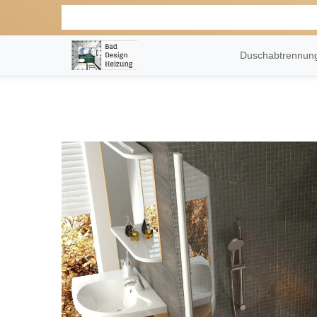
Duschabtrennu