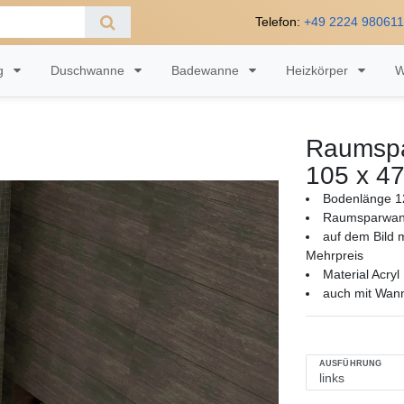
Telefon:
+49 2224 98061
ng
Duschwanne
Badewanne
Heizkörper
W
Raumspa
105 x 4
Bodenlänge 12
Raumsparwann
auf dem Bild
Mehrpreis
Material Acry
auch mit Wann
AUSFÜHRUNG