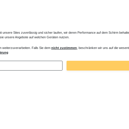
unsere Sites zuverlässig und sicher laufen, wir deren Performance auf dem Schirm behalten
 sie unsere Angebote auf welchen Geräten nutzen.
n weiterzuverarbeiten. Falls Sie dem
nicht zustimmen
, beschränken wir uns auf die wesent
enabtrennung gebogen 109 x 150 cm
ärung
 € *
. MwSt.
zzgl.
Versandkosten
Zuletzt angesehene Artikel