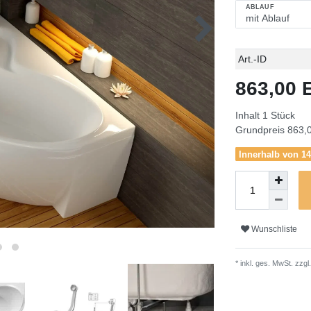
ABLAUF
Technisches
Wert
Art.-ID
Merkmal
863,00
Inhalt
1
Stück
Grundpreis
863,0
Innerhalb von 14
Wunschliste
* inkl. ges. MwSt. zzgl.