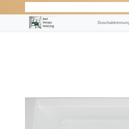
Duschabtrennu