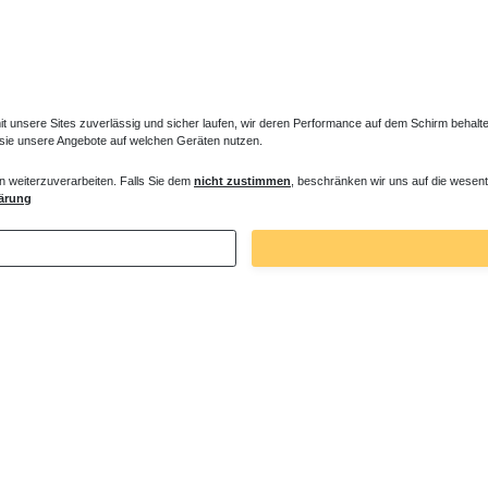
unsere Sites zuverlässig und sicher laufen, wir deren Performance auf dem Schirm behalten
 sie unsere Angebote auf welchen Geräten nutzen.
n weiterzuverarbeiten. Falls Sie dem
nicht zustimmen
, beschränken wir uns auf die wesent
 Zu- /Ab- / Überlauf Normal - Wanne
ärung
 € *
. MwSt.
zzgl.
Versandkosten
Zuletzt angesehene Artikel