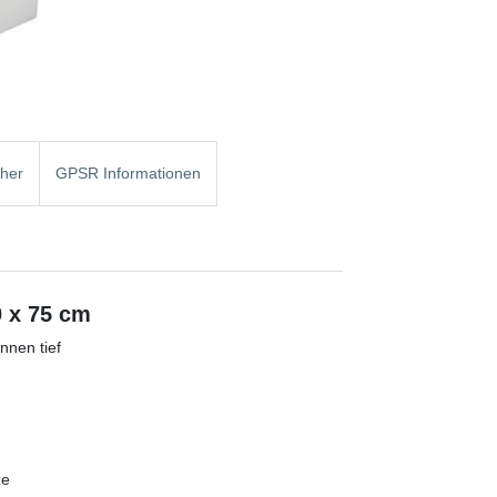
cher
GPSR Informationen
 x 75 cm
nnen tief
ze