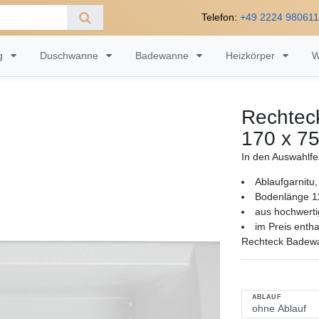
Telefon:
+49 2224 98061
ng
Duschwanne
Badewanne
Heizkörper
W
Rechtec
170 x 7
In den Auswahlfe
Ablaufgarnitu
Bodenlänge 11
aus hochwerti
im Preis enth
Rechteck Badewa
ABLAUF