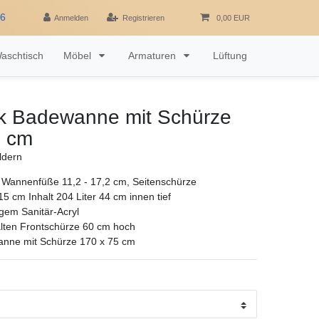
16
Anmelden
Registrieren
0,00 EUR
aschtisch
Möbel
Armaturen
Lüftung
k Badewanne mit Schürze
5 cm
ldern
, Wannenfüße 11,2 - 17,2 cm, Seitenschürze
5 cm Inhalt 204 Liter 44 cm innen tief
gem Sanitär-Acryl
alten Frontschürze 60 cm hoch
nne mit Schürze 170 x 75 cm