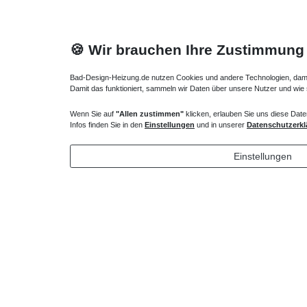
🍪 Wir brauchen Ihre Zustimmung
Bad-Design-Heizung.de nutzen Cookies und andere Technologien, damit 
Damit das funktioniert, sammeln wir Daten über unsere Nutzer und wie
Wenn Sie auf
"Allen zustimmen"
klicken, erlauben Sie uns diese Date
Badewanne Montagewinkel Wandwinkel für die
Badewanne
Infos finden Sie in den
Einstellungen
und in unserer
Datenschutzerkl
Auflage der Ränder
34,65 € *
204,75
Einstellungen
*
inkl. ges. MwSt.
zzgl.
Versandkosten
*
inkl. ges