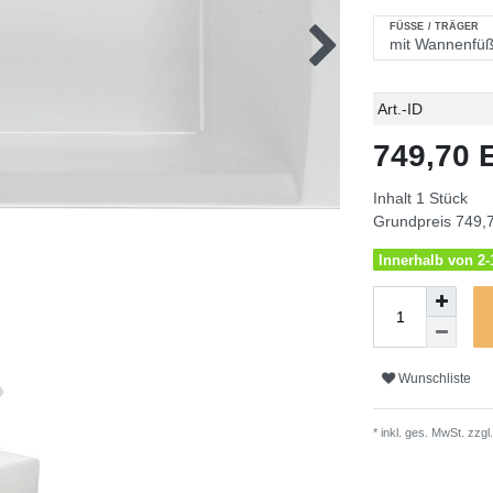
FÜSSE / TRÄGER
Technisches
Wert
Art.-ID
Merkmal
749,70
Inhalt
1
Stück
Grundpreis
749,7
Innerhalb von 2-1
Wunschliste
* inkl. ges. MwSt. zzgl.