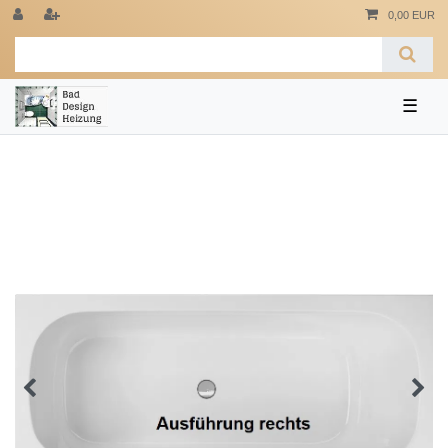
0,00 EUR
☰