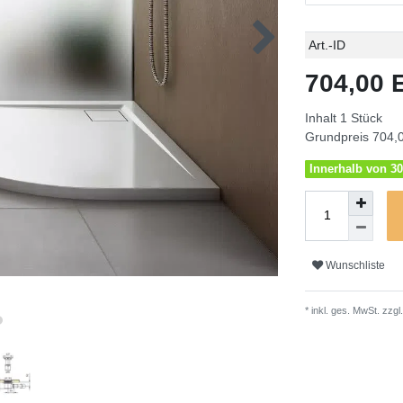
Technisches
Wert
Art.-ID
Merkmal
704,00
Inhalt
1
Stück
Grundpreis
704,0
Innerhalb von 30
Wunschliste
* inkl. ges. MwSt. zzgl.