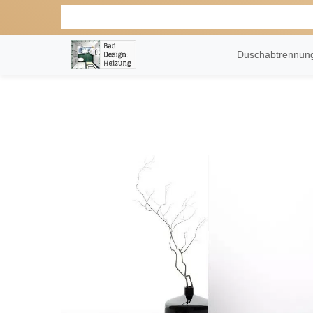
Duschabtrennu