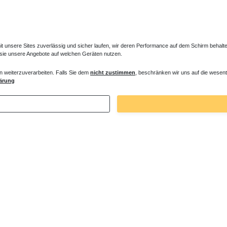
unsere Sites zuverlässig und sicher laufen, wir deren Performance auf dem Schirm behalten
 sie unsere Angebote auf welchen Geräten nutzen.
n weiterzuverarbeiten. Falls Sie dem
nicht zustimmen
, beschränken wir uns auf die wesent
ärung
5227
Bei Fragen helfen wir zum Ortstarif: