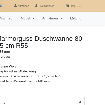
16
Anmelden
Registrieren
0,00 EUR
aschtisch
Möbel
Armaturen
Lüftung
armorguss Duschwanne 80
,5 cm R55
 35 mm
morguss
wanne Weiß
ng Ablauf mit Abdeckung
guss Duschwanne 80 x 80 x 1,5 cm R55
hlfeldern Wannenfüße 85-140 mm