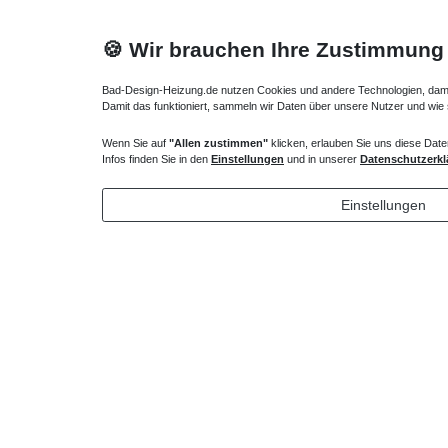
🍪 Wir brauchen Ihre Zustimmung
Bad-Design-Heizung.de nutzen Cookies und andere Technologien, damit 
Damit das funktioniert, sammeln wir Daten über unsere Nutzer und wie
Wenn Sie auf
"Allen zustimmen"
klicken, erlauben Sie uns diese Date
Infos finden Sie in den
Einstellungen
und in unserer
Datenschutzerkl
Runde Marmorguss Duschwanne 80 x 80 x 1,5
cm R55
Einstellungen
704,00 € *
*
inkl. ges. MwSt.
zzgl.
Versandkosten
Technisches
Wert
Art.-ID
Merkmal
Informationen