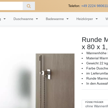
Telefon:
+49 2224 98061
ng
Duschwanne
Badewanne
Heizkörper
W
Runde M
x 80 x 1
Wannenhöhe
Material Mar
Gewicht 22 kg
Farbe Dusch
im Lieferumfa
Runde Marmor
In den Auswa
FÜSSE/TRÄGER