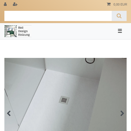
0,00 EUR
☰