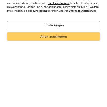
weiterzuverarbeiten. Falls Sie dem
nicht zustimmen
, beschränken wir uns auf
die wesentliche Cookies und schneiden unsere Inhalte nicht auf Sie zu. Weitere
Infos finden Sie in den
Einstellungen
und in unserer
Datenschutzerklärung
Einstellungen
Allen zustimmen
Technisches
Wert
Art.-ID
6059
Merkmal
Informationen
Versand und Zahlung
Bei Fragen helfen wir zum Ortstarif:
Kontakt
Sie möchten vom Kauf zurücktreten?