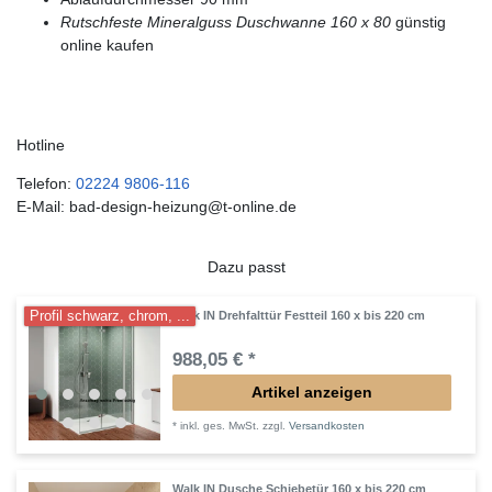
Rutschfeste Mineralguss Duschwanne 160 x 80
günstig
online kaufen
Hotline
Telefon:
02224 9806-116
E-Mail: bad-design-heizung@t-online.de
Dazu passt
Profil schwarz, chrom, ...
Walk IN Drehfalttür Festteil 160 x bis 220 cm
988,05 € *
Artikel anzeigen
*
inkl. ges. MwSt.
zzgl.
Versandkosten
Walk IN Dusche Schiebetür 160 x bis 220 cm