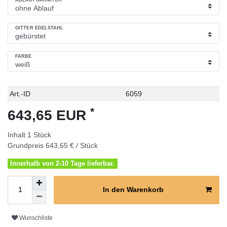
GITTER EDELSTAHL
FARBE
Technisches
Wert
Art.-ID
6059
Merkmal
*
643,65 EUR
Inhalt
1
Stück
Grundpreis
643,65 € / Stück
Innerhalb von 2-10 Tage lieferbar.
In den Warenkorb
Wunschliste