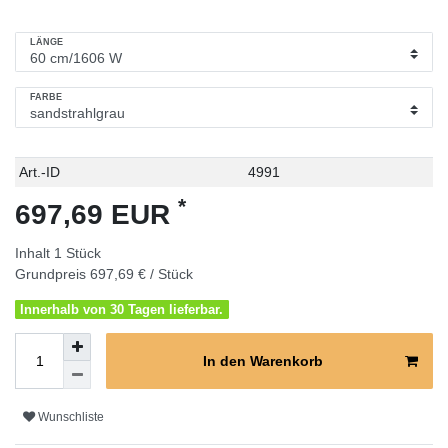
LÄNGE
FARBE
Technisches
Wert
Art.-ID
4991
Merkmal
*
697,69 EUR
Inhalt
1
Stück
Grundpreis
697,69 € / Stück
Innerhalb von 30 Tagen lieferbar.
In den Warenkorb
Wunschliste