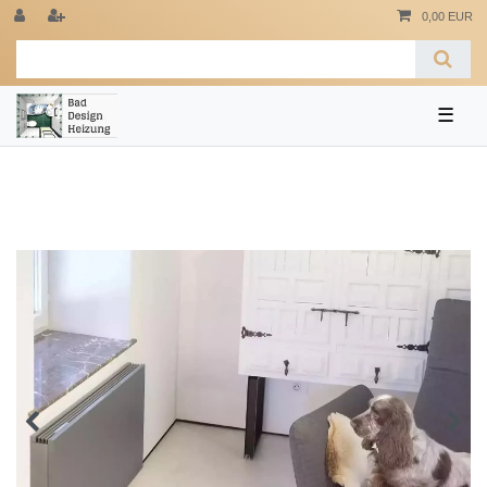
0,00 EUR
☰