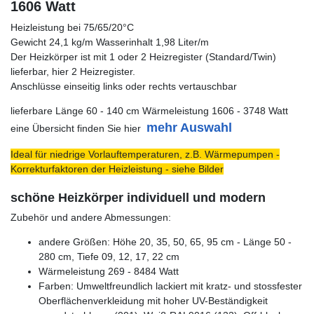
1606 Watt
Heizleistung bei 75/65/20°C
Gewicht 24,1 kg/m Wasserinhalt 1,98 Liter/m
Der Heizkörper ist mit 1 oder 2 Heizregister (Standard/Twin)
lieferbar, hier 2 Heizregister.
Anschlüsse einseitig links oder rechts vertauschbar
lieferbare Länge 60 - 140 cm Wärmeleistung 1606 - 3748 Watt
mehr Auswahl
eine Übersicht finden Sie hier
Ideal für niedrige Vorlauftemperaturen, z.B. Wärmepumpen -
Korrekturfaktoren der Heizleistung - siehe Bilder
schöne Heizkörper individuell und modern
Zubehör und andere Abmessungen:
andere Größen: Höhe 20, 35, 50, 65, 95 cm - Länge 50 -
280 cm, Tiefe 09, 12, 17, 22 cm
Wärmeleistung 269 - 8484 Watt
Farben: Umweltfreundlich lackiert mit kratz- und stossfester
Oberflächenverkleidung mit hoher UV-Beständigkeit