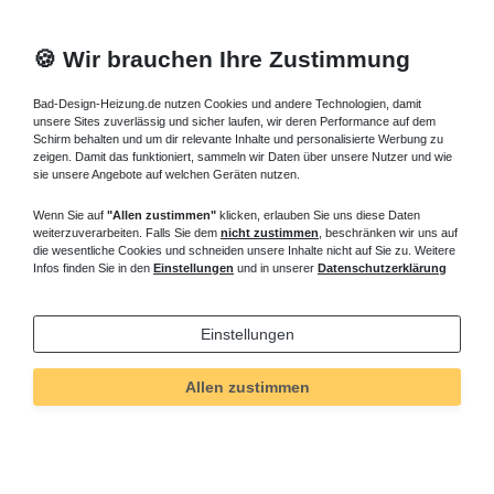
🍪 Wir brauchen Ihre Zustimmung
Bad-Design-Heizung.de nutzen Cookies und andere Technologien, damit
unsere Sites zuverlässig und sicher laufen, wir deren Performance auf dem
Schirm behalten und um dir relevante Inhalte und personalisierte Werbung zu
zeigen. Damit das funktioniert, sammeln wir Daten über unsere Nutzer und wie
sie unsere Angebote auf welchen Geräten nutzen.
Wenn Sie auf
"Allen zustimmen"
klicken, erlauben Sie uns diese Daten
weiterzuverarbeiten. Falls Sie dem
nicht zustimmen
, beschränken wir uns auf
die wesentliche Cookies und schneiden unsere Inhalte nicht auf Sie zu. Weitere
Infos finden Sie in den
Einstellungen
und in unserer
Datenschutzerklärung
Einstellungen
Allen zustimmen
Technisches
Wert
Art.-ID
4991