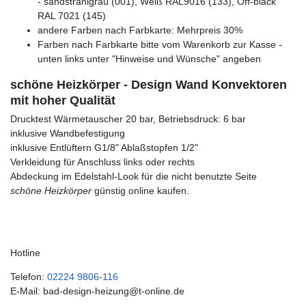
- sandstrahlgrau (001), Weiß RAL9016 (133), Off-black
RAL 7021 (145)
andere Farben nach Farbkarte: Mehrpreis 30%
Farben nach Farbkarte bitte vom Warenkorb zur Kasse -
unten links unter "Hinweise und Wünsche" angeben
schöne Heizkörper - Design Wand Konvektoren
mit hoher Qualität
Drucktest Wärmetauscher 20 bar, Betriebsdruck: 6 bar
inklusive Wandbefestigung
inklusive Entlüftern G1/8" Ablaßstopfen 1/2"
Verkleidung für Anschluss links oder rechts
Abdeckung im Edelstahl-Look für die nicht benutzte Seite
schöne Heizkörper
günstig online kaufen.
Hotline
Telefon:
02224 9806-116
E-Mail: bad-design-heizung@t-online.de