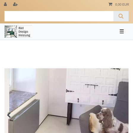
0,00 EUR
☰