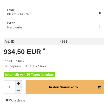
LÄNGE
FARBE
Technisches
Wert
Art.-ID
4991
Merkmal
*
934,50 EUR
Inhalt
1
Stück
Grundpreis
934,50 € / Stück
Innerhalb von 30 Tagen lieferbar.
In den Warenkorb
Wunschliste