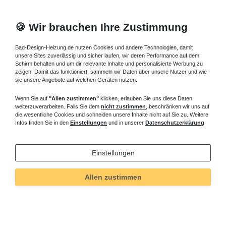
🍪 Wir brauchen Ihre Zustimmung
Bad-Design-Heizung.de nutzen Cookies und andere Technologien, damit
unsere Sites zuverlässig und sicher laufen, wir deren Performance auf dem
Schirm behalten und um dir relevante Inhalte und personalisierte Werbung zu
zeigen. Damit das funktioniert, sammeln wir Daten über unsere Nutzer und wie
sie unsere Angebote auf welchen Geräten nutzen.
Wenn Sie auf
"Allen zustimmen"
klicken, erlauben Sie uns diese Daten
weiterzuverarbeiten. Falls Sie dem
nicht zustimmen
, beschränken wir uns auf
die wesentliche Cookies und schneiden unsere Inhalte nicht auf Sie zu. Weitere
Infos finden Sie in den
Einstellungen
und in unserer
Datenschutzerklärung
Einstellungen
Allen zustimmen
Technisches
Wert
Art.-ID
4991