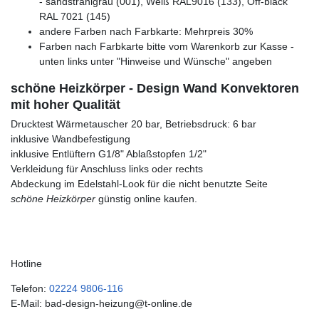
- sandstrahlgrau (001), Weiß RAL9016 (133), Off-black
RAL 7021 (145)
andere Farben nach Farbkarte: Mehrpreis 30%
Farben nach Farbkarte bitte vom Warenkorb zur Kasse -
unten links unter "Hinweise und Wünsche" angeben
schöne Heizkörper - Design Wand Konvektoren
mit hoher Qualität
Drucktest Wärmetauscher 20 bar, Betriebsdruck: 6 bar
inklusive Wandbefestigung
inklusive Entlüftern G1/8" Ablaßstopfen 1/2"
Verkleidung für Anschluss links oder rechts
Abdeckung im Edelstahl-Look für die nicht benutzte Seite
schöne Heizkörper
günstig online kaufen.
Hotline
Telefon:
02224 9806-116
E-Mail: bad-design-heizung@t-online.de