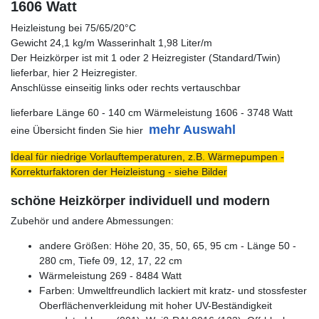
1606 Watt
Heizleistung bei 75/65/20°C
Gewicht 24,1 kg/m Wasserinhalt 1,98 Liter/m
Der Heizkörper ist mit 1 oder 2 Heizregister (Standard/Twin)
lieferbar, hier 2 Heizregister.
Anschlüsse einseitig links oder rechts vertauschbar
lieferbare Länge 60 - 140 cm Wärmeleistung 1606 - 3748 Watt
mehr Auswahl
eine Übersicht finden Sie hier
Ideal für niedrige Vorlauftemperaturen, z.B. Wärmepumpen -
Korrekturfaktoren der Heizleistung - siehe Bilder
schöne Heizkörper individuell und modern
Zubehör und andere Abmessungen:
andere Größen: Höhe 20, 35, 50, 65, 95 cm - Länge 50 -
280 cm, Tiefe 09, 12, 17, 22 cm
Wärmeleistung 269 - 8484 Watt
Farben: Umweltfreundlich lackiert mit kratz- und stossfester
Oberflächenverkleidung mit hoher UV-Beständigkeit