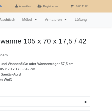
16
Anmelden
Registrieren
0,00 EUR
aschtisch
Möbel
Armaturen
Lüftung
wanne 105 x 70 x 17,5 / 42
ldern
ur und Wannenfüße oder Wannenträger 57,5 cm
5 x 70 x 17,5 / 42 cm
Sanitär-Acryl
en Weiß