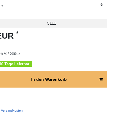
5111
*
 EUR
5 € / Stück
0 Tage lieferbar.
In den Warenkorb
Versandkosten