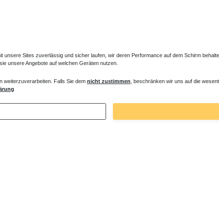
unsere Sites zuverlässig und sicher laufen, wir deren Performance auf dem Schirm behalten
 sie unsere Angebote auf welchen Geräten nutzen.
n weiterzuverarbeiten. Falls Sie dem
nicht zustimmen
, beschränken wir uns auf die wesent
 Montagewinkel Wandwinkel für die
ärung
er Ränder
€ *
. MwSt.
zzgl.
Versandkosten
Zuletzt angesehene Artikel