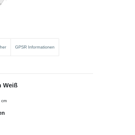
cher
GPSR Informationen
m Weiß
5 cm
en