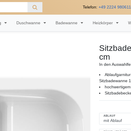
Telefon:
+49 2224 98061
ng
Duschwanne
Badewanne
Heizkörper
W
Sitzbade
cm
In den Auswahlfe
Ablaufgarnit
Sitzbadewanne 10
hochwertigem 
Sitzbadebeck
ABLAUF