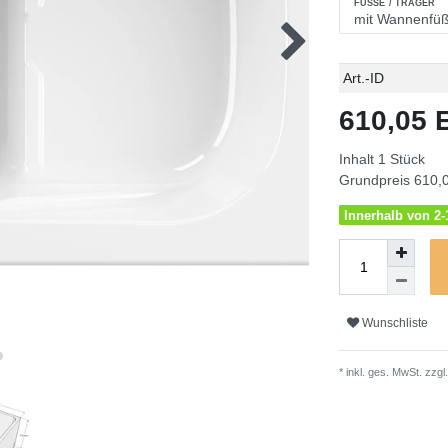
FÜSSE / TRÄGER
Technisches
Wert
Art.-ID
Merkmal
610,05
Inhalt
1
Stück
Grundpreis
610,0
Innerhalb von 2-1
Wunschliste
* inkl. ges. MwSt. zzgl.