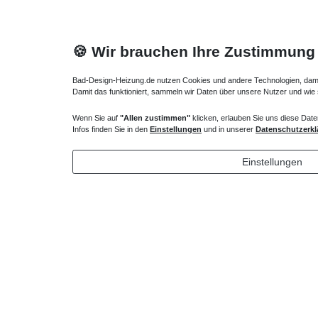
🍪 Wir brauchen Ihre Zustimmung
Bad-Design-Heizung.de nutzen Cookies und andere Technologien, damit 
Damit das funktioniert, sammeln wir Daten über unsere Nutzer und wie
Wenn Sie auf
"Allen zustimmen"
klicken, erlauben Sie uns diese Date
Badewanne Zu- /Ab- / Überlauf Normal - Wanne
Badewanne
Infos finden Sie in den
Einstellungen
und in unserer
Datenschutzerkl
Auflage d
204,75 € *
34,65 
Einstellungen
*
inkl. ges. MwSt.
zzgl.
Versandkosten
*
inkl. ges