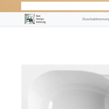
Duschabtrennu