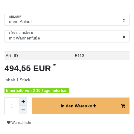
ABLAUF
FÜSSE / TRÄGER
Technisches
Wert
Art.-ID
5113
Merkmal
*
494,55 EUR
Inhalt
1
Stück
Innerhalb von 2-10 Tage lieferbar.
In den Warenkorb
Wunschliste