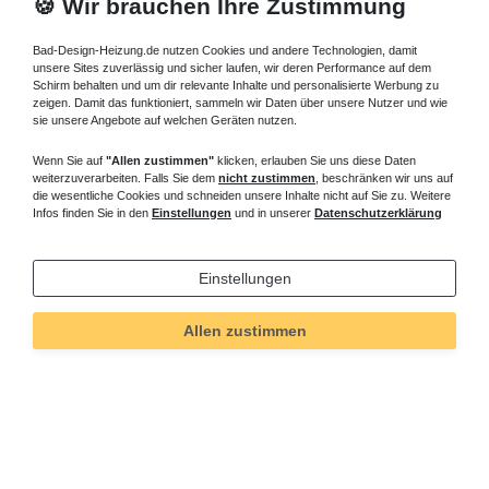
🍪 Wir brauchen Ihre Zustimmung
Bad-Design-Heizung.de nutzen Cookies und andere Technologien, damit
unsere Sites zuverlässig und sicher laufen, wir deren Performance auf dem
Schirm behalten und um dir relevante Inhalte und personalisierte Werbung zu
zeigen. Damit das funktioniert, sammeln wir Daten über unsere Nutzer und wie
sie unsere Angebote auf welchen Geräten nutzen.
Wenn Sie auf
"Allen zustimmen"
klicken, erlauben Sie uns diese Daten
weiterzuverarbeiten. Falls Sie dem
nicht zustimmen
, beschränken wir uns auf
die wesentliche Cookies und schneiden unsere Inhalte nicht auf Sie zu. Weitere
Infos finden Sie in den
Einstellungen
und in unserer
Datenschutzerklärung
Einstellungen
Technisches
Wert
Art.-ID
5113
Merkmal
Allen zustimmen
Informationen
Versand und Zahlung
Bei Fragen helfen wir zum Ortstarif: