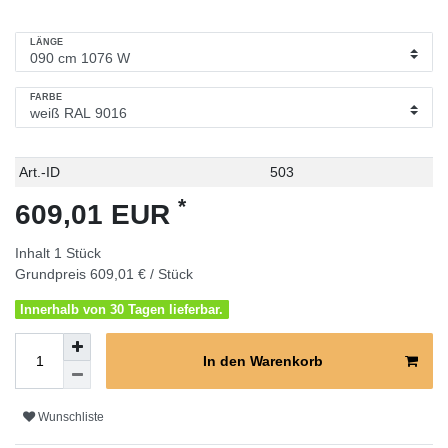
LÄNGE
FARBE
Technisches
Wert
Art.-ID
503
Merkmal
*
609,01 EUR
Inhalt
1
Stück
Grundpreis
609,01 € / Stück
Innerhalb von 30 Tagen lieferbar.
In den Warenkorb
Wunschliste