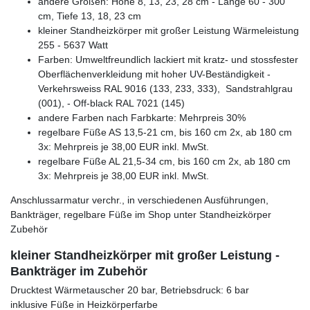
andere Größen: Höhe 8, 13, 23, 28 cm - Länge 60 - 300
cm, Tiefe 13, 18, 23 cm
kleiner Standheizkörper mit großer Leistung Wärmeleistung
255 - 5637 Watt
Farben: Umweltfreundlich lackiert mit kratz- und stossfester
Oberflächenverkleidung mit hoher UV-Beständigkeit -
Verkehrsweiss RAL 9016 (133, 233, 333), Sandstrahlgrau
(001), - Off-black RAL 7021 (145)
andere Farben nach Farbkarte: Mehrpreis 30%
regelbare Füße AS 13,5-21 cm, bis 160 cm 2x, ab 180 cm
3x: Mehrpreis je 38,00 EUR inkl. MwSt.
regelbare Füße AL 21,5-34 cm, bis 160 cm 2x, ab 180 cm
3x: Mehrpreis je 38,00 EUR inkl. MwSt.
Anschlussarmatur verchr., in verschiedenen Ausführungen,
Bankträger, regelbare Füße im Shop unter Standheizkörper
Zubehör
kleiner Standheizkörper mit großer Leistung -
Bankträger im Zubehör
Drucktest Wärmetauscher 20 bar, Betriebsdruck: 6 bar
inklusive Füße in Heizkörperfarbe