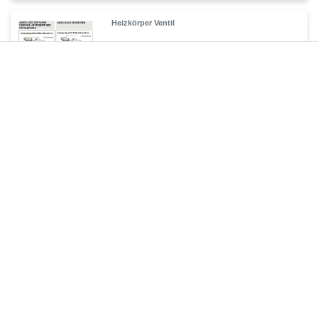
Heizkörper Ventil
135,00 € *
Artikel anzeigen
*
inkl. ges. MwSt.
zzgl.
Versandkosten
Regelbare Füße Standheizkörper MIF
69,90 € *
1
Stück
| 69,90 € / Stück
Artikel anzeigen
*
inkl. ges. MwSt.
zzgl.
Versandkosten