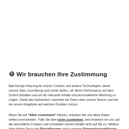
Zuletzt angesehene Artikel
Standheizkörper 13 x 23 x ab 60 cm ab 717 Watt
609,01 € *
Artikel anzeigen
*
inkl. ges. MwSt.
zzgl.
Versandkosten
🍪 Wir brauchen Ihre Zustimmung
Bad-Design-Heizung.de nutzen Cookies und andere Technologien, damit
unsere Sites zuverlässig und sicher laufen, wir deren Performance auf dem
Schirm behalten und um dir relevante Inhalte und personalisierte Werbung zu
zeigen. Damit das funktioniert, sammeln wir Daten über unsere Nutzer und wie
sie unsere Angebote auf welchen Geräten nutzen.
Wenn Sie auf
"Allen zustimmen"
klicken, erlauben Sie uns diese Daten
weiterzuverarbeiten. Falls Sie dem
nicht zustimmen
, beschränken wir uns auf
die wesentliche Cookies und schneiden unsere Inhalte nicht auf Sie zu. Weitere
Infos finden Sie in den
Einstellungen
und in unserer
Datenschutzerklärung