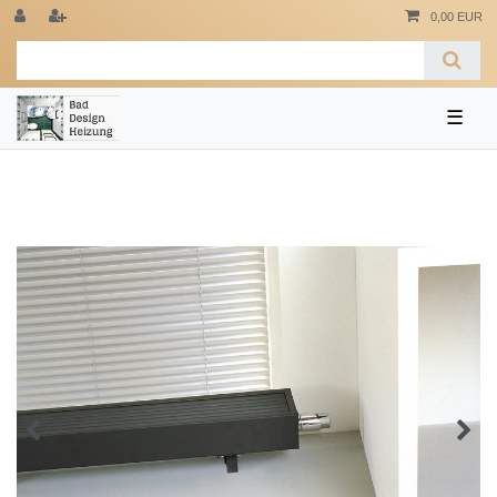
0,00 EUR
☰