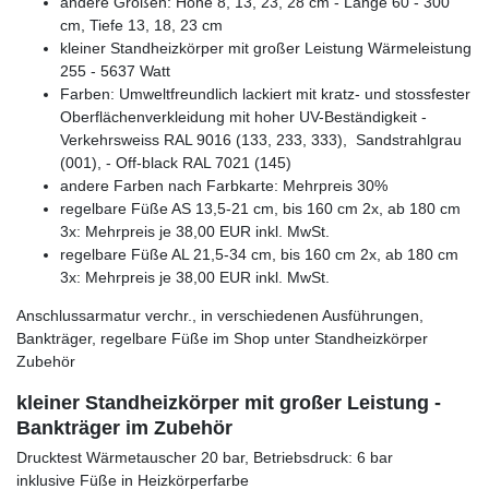
andere Größen: Höhe 8, 13, 23, 28 cm - Länge 60 - 300
cm, Tiefe 13, 18, 23 cm
kleiner Standheizkörper mit großer Leistung Wärmeleistung
255 - 5637 Watt
Farben: Umweltfreundlich lackiert mit kratz- und stossfester
Oberflächenverkleidung mit hoher UV-Beständigkeit -
Verkehrsweiss RAL 9016 (133, 233, 333), Sandstrahlgrau
(001), - Off-black RAL 7021 (145)
andere Farben nach Farbkarte: Mehrpreis 30%
regelbare Füße AS 13,5-21 cm, bis 160 cm 2x, ab 180 cm
3x: Mehrpreis je 38,00 EUR inkl. MwSt.
regelbare Füße AL 21,5-34 cm, bis 160 cm 2x, ab 180 cm
3x: Mehrpreis je 38,00 EUR inkl. MwSt.
Anschlussarmatur verchr., in verschiedenen Ausführungen,
Bankträger, regelbare Füße im Shop unter Standheizkörper
Zubehör
kleiner Standheizkörper mit großer Leistung -
Bankträger im Zubehör
Drucktest Wärmetauscher 20 bar, Betriebsdruck: 6 bar
inklusive Füße in Heizkörperfarbe