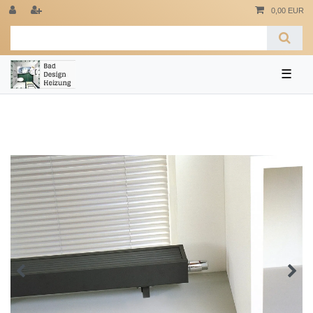
0,00 EUR
☰