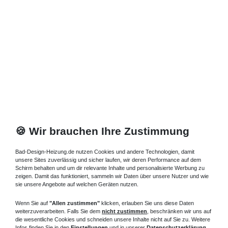
Zuletzt angesehene Artikel
Standheizkörper 13 x 23 x ab 60 cm ab 717 Watt
560,76 € *
Artikel anzeigen
*
inkl. ges. MwSt.
zzgl.
Versandkosten
🍪 Wir brauchen Ihre Zustimmung
Bad-Design-Heizung.de nutzen Cookies und andere Technologien, damit
unsere Sites zuverlässig und sicher laufen, wir deren Performance auf dem
Schirm behalten und um dir relevante Inhalte und personalisierte Werbung zu
zeigen. Damit das funktioniert, sammeln wir Daten über unsere Nutzer und wie
sie unsere Angebote auf welchen Geräten nutzen.
Wenn Sie auf
"Allen zustimmen"
klicken, erlauben Sie uns diese Daten
weiterzuverarbeiten. Falls Sie dem
nicht zustimmen
, beschränken wir uns auf
die wesentliche Cookies und schneiden unsere Inhalte nicht auf Sie zu. Weitere
Infos finden Sie in den
Einstellungen
und in unserer
Datenschutzerklärung