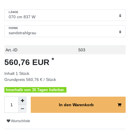
LÄNGE
FARBE
Technisches
Wert
Art.-ID
503
Merkmal
*
560,76 EUR
Inhalt
1
Stück
Grundpreis
560,76 € / Stück
Innerhalb von 30 Tagen lieferbar.
In den Warenkorb
Wunschliste