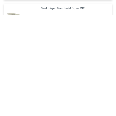
Bankträger Standheizkörper MIF
93,45 € *
1
Stück
| 93,45 € / Stück
Artikel anzeigen
*
inkl. ges. MwSt.
zzgl.
Versandkosten
Regelbare Füße Standheizkörper MIF
69,90 € *
1
Stück
| 69,90 € / Stück
Artikel anzeigen
*
inkl. ges. MwSt.
zzgl.
Versandkosten