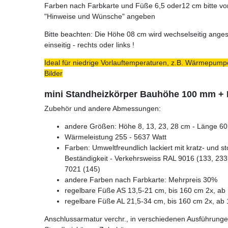
Farben nach Farbkarte und Füße 6,5 oder12 cm bitte vo
"Hinweise und Wünsche" angeben
Bitte beachten: Die Höhe 08 cm wird wechselseitig ange
einseitig - rechts oder links !
Ideal für niedrige Vorlauftemperaturen, z.B. Wärmepumpe
Bilder
mini Standheizkörper Bauhöhe 100 mm +
Zubehör und andere Abmessungen:
andere Größen: Höhe 8, 13, 23, 28 cm - Länge 60 
Wärmeleistung 255 - 5637 Watt
Farben: Umweltfreundlich lackiert mit kratz- und s
Beständigkeit - Verkehrsweiss RAL 9016 (133, 233,
7021 (145)
andere Farben nach Farbkarte: Mehrpreis 30%
regelbare Füße AS 13,5-21 cm, bis 160 cm 2x, ab 
regelbare Füße AL 21,5-34 cm, bis 160 cm 2x, ab 
Anschlussarmatur verchr., in verschiedenen Ausführunge