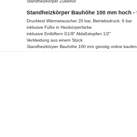
Standheizkörper Zubehör
Standheizkörper Bauhöhe 100 mm hoch - f
Drucktest Wärmetauscher 20 bar, Betriebsdruck: 6 bar
inklusive Füße in Heizkörperfarbe
inklusive Entlüftern G1/8" Ablaßstopfen 1/2"
Verkleidung aus einem Stück
Standheizkörper Bauhöhe 100 mm
günstig online kaufen
Hotline
Telefon:
02224 9806-116
E-Mail: bad-design-heizung@t-online.de