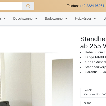
Telefon:
+49 2224 98061
ng
Duschwanne
Badewanne
Heizkörper
W
Standhei
ab 255 
Höhe 08 cm +
Länge 60-300
für den Ansch
Standheizkörp
Garantie 30 J
LÄNGE
FARBE