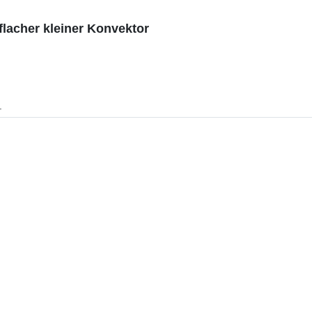
lacher kleiner Konvektor
.
Dazu passt