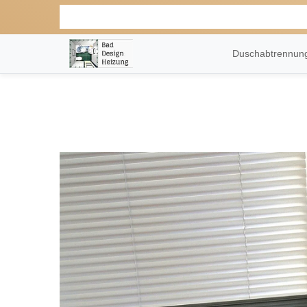
Duschabtrennu