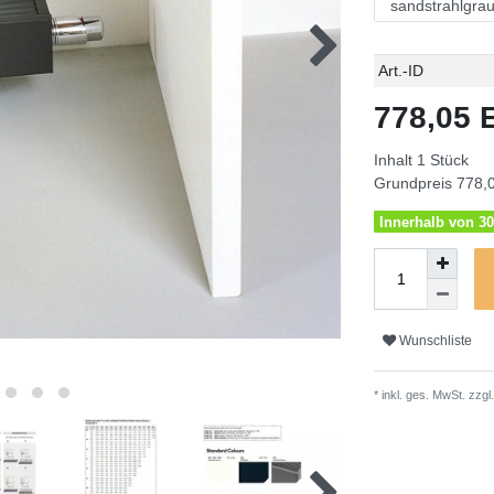
Technisches
Wert
Art.-ID
Merkmal
778,05
Inhalt
1
Stück
Grundpreis
778,0
Innerhalb von 30
Wunschliste
* inkl. ges. MwSt. zzgl.