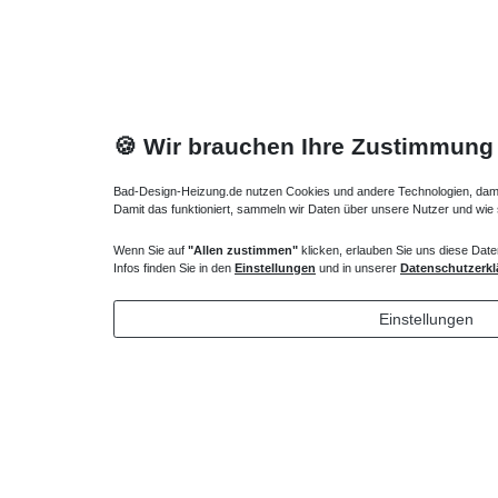
🍪 Wir brauchen Ihre Zustimmung
Bad-Design-Heizung.de nutzen Cookies und andere Technologien, damit 
Damit das funktioniert, sammeln wir Daten über unsere Nutzer und wie
Wenn Sie auf
"Allen zustimmen"
klicken, erlauben Sie uns diese Date
Heizkörper Ventil
Bankträge
Infos finden Sie in den
Einstellungen
und in unserer
Datenschutzerkl
135,00 € *
93,45 
Einstellungen
1
Stück
|
*
inkl. ges. MwSt.
zzgl.
Versandkosten
*
inkl. ges