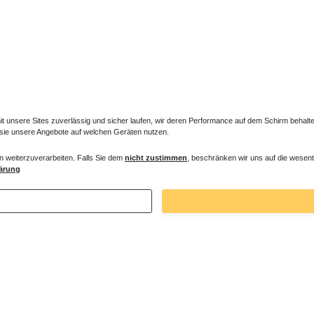
unsere Sites zuverlässig und sicher laufen, wir deren Performance auf dem Schirm behalten
 sie unsere Angebote auf welchen Geräten nutzen.
n weiterzuverarbeiten. Falls Sie dem
nicht zustimmen
, beschränken wir uns auf die wesent
r Standheizkörper MIF
Regelbare Füße Standheizkörper MIF
ärung
€ *
69,90 € *
 93,45 € / Stück
1
Stück
| 69,90 € / Stück
. MwSt.
zzgl.
Versandkosten
*
inkl. ges. MwSt.
zzgl.
Versandkosten
Zuletzt angesehene Artikel