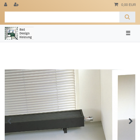
0,00 EUR
☰