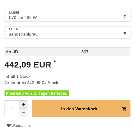
LÄNGE
FARBE
Technisches
Wert
Art.-ID
367
Merkmal
*
442,09 EUR
Inhalt
1
Stück
Grundpreis
442,09 € / Stück
Innerhalb von 30 Tagen lieferbar.
In den Warenkorb
Wunschliste