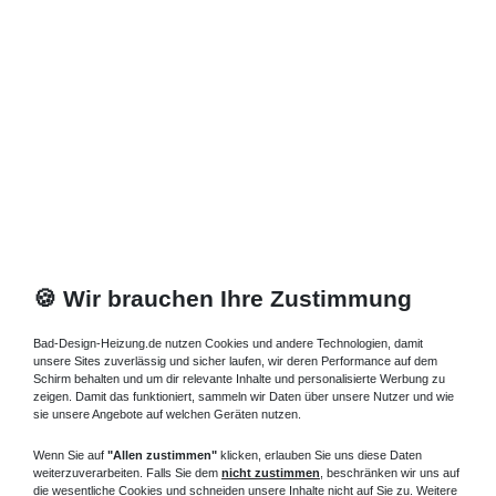
Zuletzt angesehene Artikel
Standheizkörper 08 x 18 x ab 60 cm ab 416 Watt
442,09 € *
Artikel anzeigen
*
inkl. ges. MwSt.
zzgl.
Versandkosten
🍪 Wir brauchen Ihre Zustimmung
Bad-Design-Heizung.de nutzen Cookies und andere Technologien, damit
unsere Sites zuverlässig und sicher laufen, wir deren Performance auf dem
Schirm behalten und um dir relevante Inhalte und personalisierte Werbung zu
zeigen. Damit das funktioniert, sammeln wir Daten über unsere Nutzer und wie
sie unsere Angebote auf welchen Geräten nutzen.
Wenn Sie auf
"Allen zustimmen"
klicken, erlauben Sie uns diese Daten
weiterzuverarbeiten. Falls Sie dem
nicht zustimmen
, beschränken wir uns auf
die wesentliche Cookies und schneiden unsere Inhalte nicht auf Sie zu. Weitere