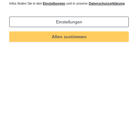
Infos finden Sie in den
Einstellungen
und in unserer
Datenschutzerklärung
Einstellungen
Allen zustimmen
Technisches
Wert
Art.-ID
367
Merkmal
Informationen
Versand und Zahlung
Bei Fragen helfen wir zum Ortstarif:
Kontakt