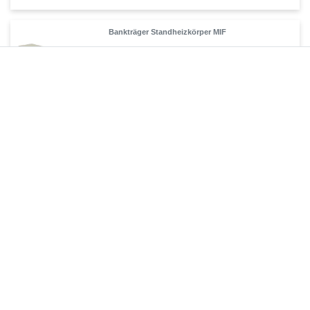
Bankträger Standheizkörper MIF
93,45 € *
1
Stück
| 93,45 € / Stück
Artikel anzeigen
*
inkl. ges. MwSt.
zzgl.
Versandkosten
Regelbare Füße Standheizkörper MIF
69,90 € *
1
Stück
| 69,90 € / Stück
Artikel anzeigen
*
inkl. ges. MwSt.
zzgl.
Versandkosten