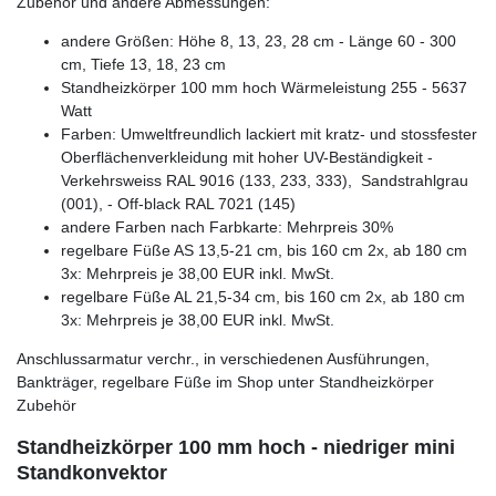
Zubehör und andere Abmessungen:
andere Größen: Höhe 8, 13, 23, 28 cm - Länge 60 - 300
cm, Tiefe 13, 18, 23 cm
Standheizkörper 100 mm hoch Wärmeleistung 255 - 5637
Watt
Farben: Umweltfreundlich lackiert mit kratz- und stossfester
Oberflächenverkleidung mit hoher UV-Beständigkeit -
Verkehrsweiss RAL 9016 (133, 233, 333), Sandstrahlgrau
(001), - Off-black RAL 7021 (145)
andere Farben nach Farbkarte: Mehrpreis 30%
regelbare Füße AS 13,5-21 cm, bis 160 cm 2x, ab 180 cm
3x: Mehrpreis je 38,00 EUR inkl. MwSt.
regelbare Füße AL 21,5-34 cm, bis 160 cm 2x, ab 180 cm
3x: Mehrpreis je 38,00 EUR inkl. MwSt.
Anschlussarmatur verchr., in verschiedenen Ausführungen,
Bankträger, regelbare Füße im Shop unter Standheizkörper
Zubehör
Standheizkörper 100 mm hoch - niedriger mini
Standkonvektor