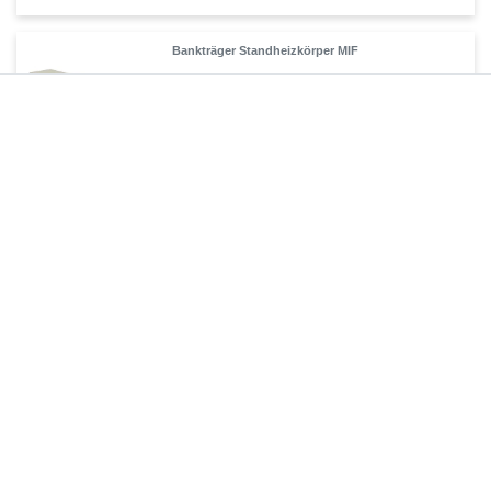
Bankträger Standheizkörper MIF
93,45 € *
1
Stück
| 93,45 € / Stück
Artikel anzeigen
*
inkl. ges. MwSt.
zzgl.
Versandkosten
Regelbare Füße Standheizkörper MIF
69,90 € *
1
Stück
| 69,90 € / Stück
Artikel anzeigen
*
inkl. ges. MwSt.
zzgl.
Versandkosten