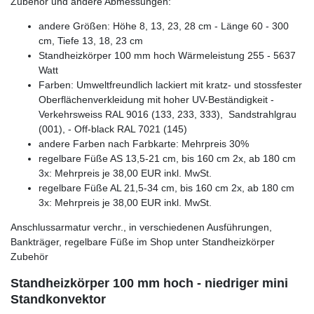
Zubehör und andere Abmessungen:
andere Größen: Höhe 8, 13, 23, 28 cm - Länge 60 - 300
cm, Tiefe 13, 18, 23 cm
Standheizkörper 100 mm hoch Wärmeleistung 255 - 5637
Watt
Farben: Umweltfreundlich lackiert mit kratz- und stossfester
Oberflächenverkleidung mit hoher UV-Beständigkeit -
Verkehrsweiss RAL 9016 (133, 233, 333), Sandstrahlgrau
(001), - Off-black RAL 7021 (145)
andere Farben nach Farbkarte: Mehrpreis 30%
regelbare Füße AS 13,5-21 cm, bis 160 cm 2x, ab 180 cm
3x: Mehrpreis je 38,00 EUR inkl. MwSt.
regelbare Füße AL 21,5-34 cm, bis 160 cm 2x, ab 180 cm
3x: Mehrpreis je 38,00 EUR inkl. MwSt.
Anschlussarmatur verchr., in verschiedenen Ausführungen,
Bankträger, regelbare Füße im Shop unter Standheizkörper
Zubehör
Standheizkörper 100 mm hoch - niedriger mini
Standkonvektor