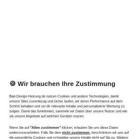
Zuletzt angesehene Artikel
Standheizkörper 08 x 18 x ab 60 cm ab 416 Watt
1.000,24 € *
Artikel anzeigen
*
inkl. ges. MwSt.
zzgl.
Versandkosten
🍪 Wir brauchen Ihre Zustimmung
Bad-Design-Heizung.de nutzen Cookies und andere Technologien, damit
unsere Sites zuverlässig und sicher laufen, wir deren Performance auf dem
Schirm behalten und um dir relevante Inhalte und personalisierte Werbung zu
zeigen. Damit das funktioniert, sammeln wir Daten über unsere Nutzer und wie
sie unsere Angebote auf welchen Geräten nutzen.
Wenn Sie auf
"Allen zustimmen"
klicken, erlauben Sie uns diese Daten
weiterzuverarbeiten. Falls Sie dem
nicht zustimmen
, beschränken wir uns auf
die wesentliche Cookies und schneiden unsere Inhalte nicht auf Sie zu. Weitere