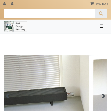
0,00 EUR
☰