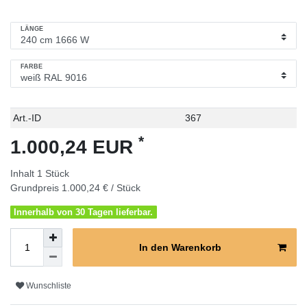
LÄNGE
FARBE
Technisches
Wert
Art.-ID
367
Merkmal
*
1.000,24 EUR
Inhalt
1
Stück
Grundpreis
1.000,24 € / Stück
Innerhalb von 30 Tagen lieferbar.
In den Warenkorb
Wunschliste