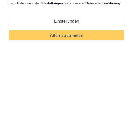
Infos finden Sie in den
Einstellungen
und in unserer
Datenschutzerklärung
Einstellungen
Allen zustimmen
Technisches
Wert
Art.-ID
367
Merkmal
Informationen
Versand und Zahlung
Bei Fragen helfen wir zum Ortstarif:
Kontakt