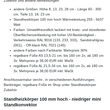
Zubehör und andere Abmessungen:
andere Größen: Höhe 8, 13, 23, 28 cm - Länge 60 - 300
cm, Tiefe 13, 18, 23 cm
Standheizkörper 100 mm hoch Wärmeleistung 255 - 5637
Watt
Farben: Umweltfreundlich lackiert mit kratz- und stossfester
Oberflächenverkleidung mit hoher UV-Beständigkeit -
Verkehrsweiss RAL 9016 (133, 233, 333), Sandstrahlgrau
(001), - Off-black RAL 7021 (145)
andere Farben nach Farbkarte: Mehrpreis 30%
regelbare Füße AS 13,5-21 cm, bis 160 cm 2x, ab 180 cm
3x: Mehrpreis je 38,00 EUR inkl. MwSt.
regelbare Füße AL 21,5-34 cm, bis 160 cm 2x, ab 180 cm
3x: Mehrpreis je 38,00 EUR inkl. MwSt.
Anschlussarmatur verchr., in verschiedenen Ausführungen,
Bankträger, regelbare Füße im Shop unter Standheizkörper
Zubehör
Standheizkörper 100 mm hoch - niedriger mini
Standkonvektor