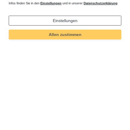
Infos finden Sie in den
Einstellungen
und in unserer
Datenschutzerklärung
Einstellungen
Allen zustimmen
Technisches
Wert
Art.-ID
367
Merkmal
Informationen
Versand und Zahlung
Bei Fragen helfen wir zum Ortstarif:
Kontakt