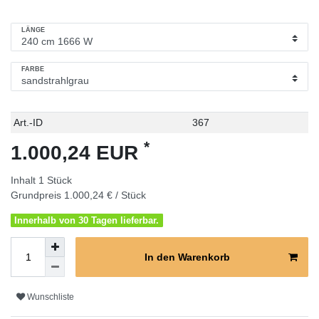
LÄNGE
FARBE
Technisches
Wert
Art.-ID
367
Merkmal
*
1.000,24 EUR
Inhalt
1
Stück
Grundpreis
1.000,24 € / Stück
Innerhalb von 30 Tagen lieferbar.
In den Warenkorb
Wunschliste