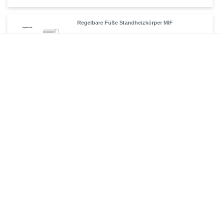
Regelbare Füße Standheizkörper MIF
69,90 € *
1
Stück
| 69,90 € / Stück
Artikel anzeigen
*
inkl. ges. MwSt.
zzgl.
Versandkosten
Bankträger Standheizkörper MIF
93,45 € *
1
Stück
| 93,45 € / Stück
Artikel anzeigen
*
inkl. ges. MwSt.
zzgl.
Versandkosten