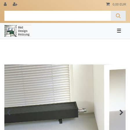
0,00 EUR
☰