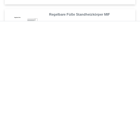
Regelbare Füße Standheizkörper MIF
69,90 € *
1
Stück
| 69,90 € / Stück
Artikel anzeigen
*
inkl. ges. MwSt.
zzgl.
Versandkosten
Bankträger Standheizkörper MIF
93,45 € *
1
Stück
| 93,45 € / Stück
Artikel anzeigen
*
inkl. ges. MwSt.
zzgl.
Versandkosten