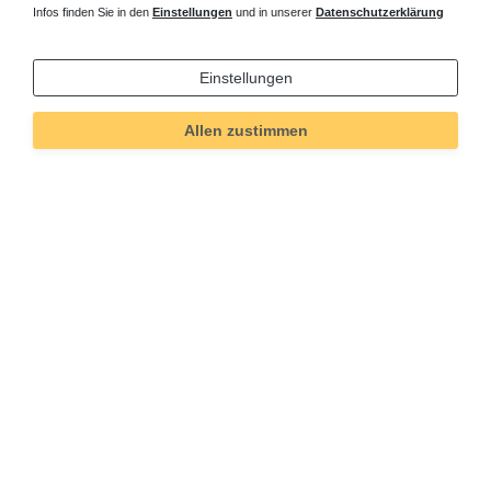
Infos finden Sie in den
Einstellungen
und in unserer
Datenschutzerklärung
Einstellungen
Allen zustimmen
Technisches
Wert
Art.-ID
367
Merkmal
Informationen
Versand und Zahlung
Bei Fragen helfen wir zum Ortstarif:
Kontakt