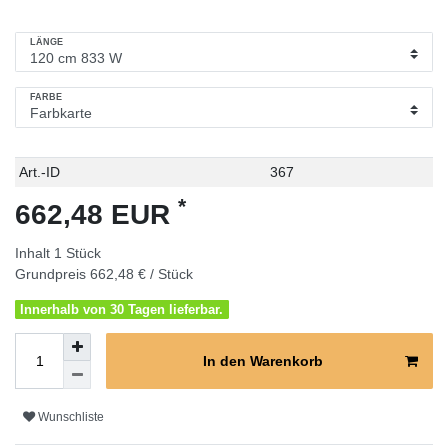
LÄNGE
FARBE
Technisches
Wert
Art.-ID
367
Merkmal
*
662,48 EUR
Inhalt
1
Stück
Grundpreis
662,48 € / Stück
Innerhalb von 30 Tagen lieferbar.
In den Warenkorb
Wunschliste