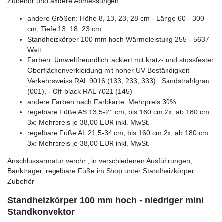
Zubehör und andere Abmessungen:
andere Größen: Höhe 8, 13, 23, 28 cm - Länge 60 - 300
cm, Tiefe 13, 18, 23 cm
Standheizkörper 100 mm hoch Wärmeleistung 255 - 5637
Watt
Farben: Umweltfreundlich lackiert mit kratz- und stossfester
Oberflächenverkleidung mit hoher UV-Beständigkeit -
Verkehrsweiss RAL 9016 (133, 233, 333), Sandstrahlgrau
(001), - Off-black RAL 7021 (145)
andere Farben nach Farbkarte: Mehrpreis 30%
regelbare Füße AS 13,5-21 cm, bis 160 cm 2x, ab 180 cm
3x: Mehrpreis je 38,00 EUR inkl. MwSt.
regelbare Füße AL 21,5-34 cm, bis 160 cm 2x, ab 180 cm
3x: Mehrpreis je 38,00 EUR inkl. MwSt.
Anschlussarmatur verchr., in verschiedenen Ausführungen,
Bankträger, regelbare Füße im Shop unter Standheizkörper
Zubehör
Standheizkörper 100 mm hoch - niedriger mini
Standkonvektor