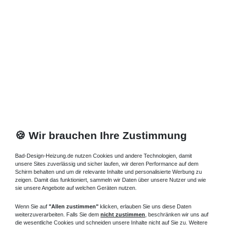
Zuletzt angesehene Artikel
Standheizkörper 08 x 18 x ab 60 cm ab 416 Watt
662,48 € *
Artikel anzeigen
*
inkl. ges. MwSt.
zzgl.
Versandkosten
🍪 Wir brauchen Ihre Zustimmung
Bad-Design-Heizung.de nutzen Cookies und andere Technologien, damit
unsere Sites zuverlässig und sicher laufen, wir deren Performance auf dem
Schirm behalten und um dir relevante Inhalte und personalisierte Werbung zu
zeigen. Damit das funktioniert, sammeln wir Daten über unsere Nutzer und wie
sie unsere Angebote auf welchen Geräten nutzen.
Wenn Sie auf
"Allen zustimmen"
klicken, erlauben Sie uns diese Daten
weiterzuverarbeiten. Falls Sie dem
nicht zustimmen
, beschränken wir uns auf
die wesentliche Cookies und schneiden unsere Inhalte nicht auf Sie zu. Weitere