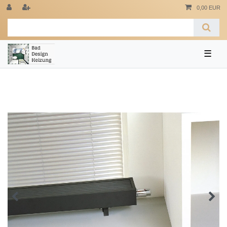
0,00 EUR
☰