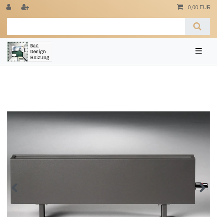
0,00 EUR
☰