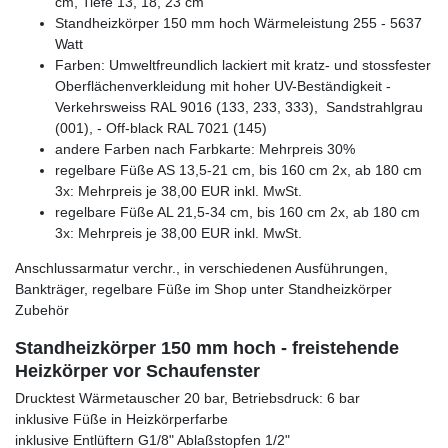
cm, Tiefe 13, 18, 23 cm
Standheizkörper 150 mm hoch Wärmeleistung 255 - 5637
Watt
Farben: Umweltfreundlich lackiert mit kratz- und stossfester
Oberflächenverkleidung mit hoher UV-Beständigkeit -
Verkehrsweiss RAL 9016 (133, 233, 333), Sandstrahlgrau
(001), - Off-black RAL 7021 (145)
andere Farben nach Farbkarte: Mehrpreis 30%
regelbare Füße AS 13,5-21 cm, bis 160 cm 2x, ab 180 cm
3x: Mehrpreis je 38,00 EUR inkl. MwSt.
regelbare Füße AL 21,5-34 cm, bis 160 cm 2x, ab 180 cm
3x: Mehrpreis je 38,00 EUR inkl. MwSt.
Anschlussarmatur verchr., in verschiedenen Ausführungen,
Bankträger, regelbare Füße im Shop unter Standheizkörper
Zubehör
Standheizkörper 150 mm hoch - freistehende
Heizkörper vor Schaufenster
Drucktest Wärmetauscher 20 bar, Betriebsdruck: 6 bar
inklusive Füße in Heizkörperfarbe
inklusive Entlüftern G1/8" Ablaßstopfen 1/2"