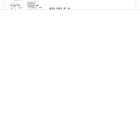
69,90 € *
1
Stück
| 69,90 € / Stück
Artikel anzeigen
*
inkl. ges. MwSt.
zzgl.
Versandkosten
Bankträger Standheizkörper MIF
93,45 € *
1
Stück
| 93,45 € / Stück
Artikel anzeigen
*
inkl. ges. MwSt.
zzgl.
Versandkosten