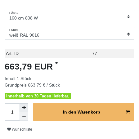
LÄNGE
FARBE
Technisches
Wert
Art.-ID
77
Merkmal
*
663,79 EUR
Inhalt
1
Stück
Grundpreis
663,79 € / Stück
Innerhalb von 30 Tagen lieferbar.
In den Warenkorb
Wunschliste