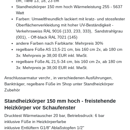
cm, Tiefe 13, 18, 23 cm
Standheizkörper 150 mm hoch Wärmeleistung 255 - 5637
Watt
Farben: Umweltfreundlich lackiert mit kratz- und stossfester
Oberflächenverkleidung mit hoher UV-Beständigkeit -
Verkehrsweiss RAL 9016 (133, 233, 333), Sandstrahlgrau
(001), - Off-black RAL 7021 (145)
andere Farben nach Farbkarte: Mehrpreis 30%
regelbare Füße AS 13,5-21 cm, bis 160 cm 2x, ab 180 cm
3x: Mehrpreis je 38,00 EUR inkl. MwSt.
regelbare Füße AL 21,5-34 cm, bis 160 cm 2x, ab 180 cm
3x: Mehrpreis je 38,00 EUR inkl. MwSt.
Anschlussarmatur verchr., in verschiedenen Ausführungen,
Bankträger, regelbare Füße im Shop unter Standheizkörper
Zubehör
Standheizkörper 150 mm hoch - freistehende
Heizkörper vor Schaufenster
Drucktest Wärmetauscher 20 bar, Betriebsdruck: 6 bar
inklusive Füße in Heizkörperfarbe
inklusive Entlüftern G1/8" Ablaßstopfen 1/2"