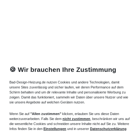
Standheizkörper 13 x 13 x ab 60 cm ab 303 Watt
739,42 € *
Artikel anzeigen
*
inkl. ges. MwSt.
zzgl.
Versandkosten
🍪 Wir brauchen Ihre Zustimmung
Bad-Design-Heizung.de nutzen Cookies und andere Technologien, damit
unsere Sites zuverlässig und sicher laufen, wir deren Performance auf dem
Schirm behalten und um dir relevante Inhalte und personalisierte Werbung zu
zeigen. Damit das funktioniert, sammeln wir Daten über unsere Nutzer und wie
sie unsere Angebote auf welchen Geräten nutzen.
Wenn Sie auf
"Allen zustimmen"
klicken, erlauben Sie uns diese Daten
weiterzuverarbeiten. Falls Sie dem
nicht zustimmen
, beschränken wir uns auf
die wesentliche Cookies und schneiden unsere Inhalte nicht auf Sie zu. Weitere
Infos finden Sie in den
Einstellungen
und in unserer
Datenschutzerklärung