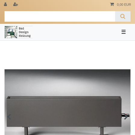
0,00 EUR
☰