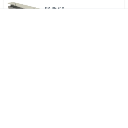
93,45 € *
1
Stück
| 93,45 € / Stück
Artikel anzeigen
*
inkl. ges. MwSt.
zzgl.
Versandkosten
Regelbare Füße Standheizkörper MIF
69,90 € *
1
Stück
| 69,90 € / Stück
Artikel anzeigen
*
inkl. ges. MwSt.
zzgl.
Versandkosten
Zuletzt angesehene Artikel