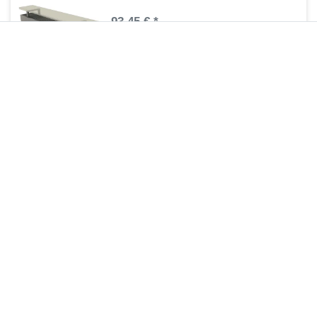
93,45 € *
1
Stück
| 93,45 € / Stück
Artikel anzeigen
*
inkl. ges. MwSt.
zzgl.
Versandkosten
Regelbare Füße Standheizkörper MIF
69,90 € *
1
Stück
| 69,90 € / Stück
Artikel anzeigen
*
inkl. ges. MwSt.
zzgl.
Versandkosten