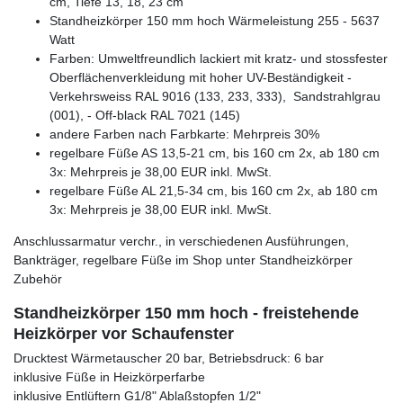
cm, Tiefe 13, 18, 23 cm
Standheizkörper 150 mm hoch Wärmeleistung 255 - 5637
Watt
Farben: Umweltfreundlich lackiert mit kratz- und stossfester
Oberflächenverkleidung mit hoher UV-Beständigkeit -
Verkehrsweiss RAL 9016 (133, 233, 333), Sandstrahlgrau
(001), - Off-black RAL 7021 (145)
andere Farben nach Farbkarte: Mehrpreis 30%
regelbare Füße AS 13,5-21 cm, bis 160 cm 2x, ab 180 cm
3x: Mehrpreis je 38,00 EUR inkl. MwSt.
regelbare Füße AL 21,5-34 cm, bis 160 cm 2x, ab 180 cm
3x: Mehrpreis je 38,00 EUR inkl. MwSt.
Anschlussarmatur verchr., in verschiedenen Ausführungen,
Bankträger, regelbare Füße im Shop unter Standheizkörper
Zubehör
Standheizkörper 150 mm hoch - freistehende
Heizkörper vor Schaufenster
Drucktest Wärmetauscher 20 bar, Betriebsdruck: 6 bar
inklusive Füße in Heizkörperfarbe
inklusive Entlüftern G1/8" Ablaßstopfen 1/2"