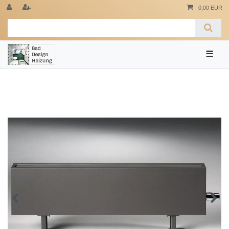
0,00 EUR
☰