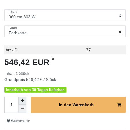
LÄNGE
FARBE
Technisches
Wert
Art.-ID
77
Merkmal
*
546,42 EUR
Inhalt
1
Stück
Grundpreis
546,42 € / Stück
Innerhalb von 30 Tagen lieferbar.
In den Warenkorb
Wunschliste