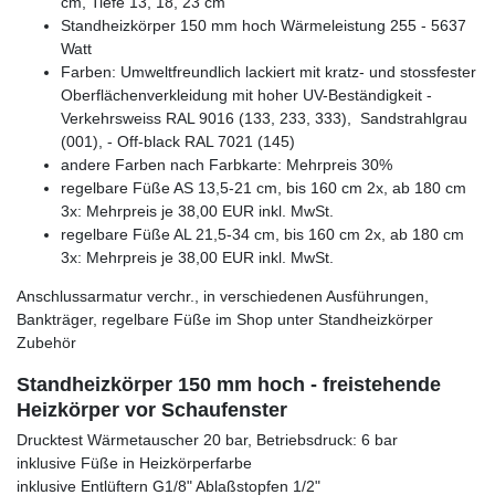
cm, Tiefe 13, 18, 23 cm
Standheizkörper 150 mm hoch Wärmeleistung 255 - 5637
Watt
Farben: Umweltfreundlich lackiert mit kratz- und stossfester
Oberflächenverkleidung mit hoher UV-Beständigkeit -
Verkehrsweiss RAL 9016 (133, 233, 333), Sandstrahlgrau
(001), - Off-black RAL 7021 (145)
andere Farben nach Farbkarte: Mehrpreis 30%
regelbare Füße AS 13,5-21 cm, bis 160 cm 2x, ab 180 cm
3x: Mehrpreis je 38,00 EUR inkl. MwSt.
regelbare Füße AL 21,5-34 cm, bis 160 cm 2x, ab 180 cm
3x: Mehrpreis je 38,00 EUR inkl. MwSt.
Anschlussarmatur verchr., in verschiedenen Ausführungen,
Bankträger, regelbare Füße im Shop unter Standheizkörper
Zubehör
Standheizkörper 150 mm hoch - freistehende
Heizkörper vor Schaufenster
Drucktest Wärmetauscher 20 bar, Betriebsdruck: 6 bar
inklusive Füße in Heizkörperfarbe
inklusive Entlüftern G1/8" Ablaßstopfen 1/2"