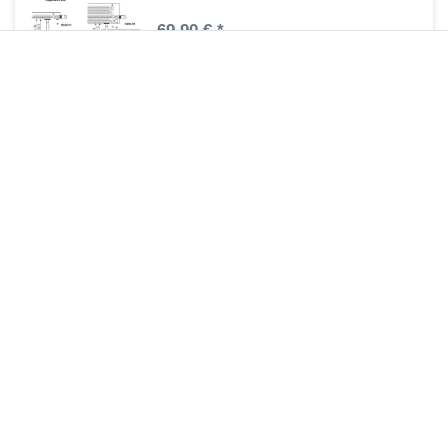
69,90 € *
1
Stück
| 69,90 € / Stück
Artikel anzeigen
*
inkl. ges. MwSt.
zzgl.
Versandkosten
Bankträger Standheizkörper MIF
93,45 € *
1
Stück
| 93,45 € / Stück
Artikel anzeigen
*
inkl. ges. MwSt.
zzgl.
Versandkosten