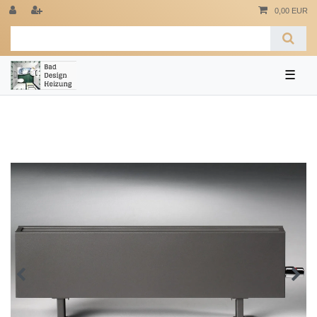
0,00 EUR
☰