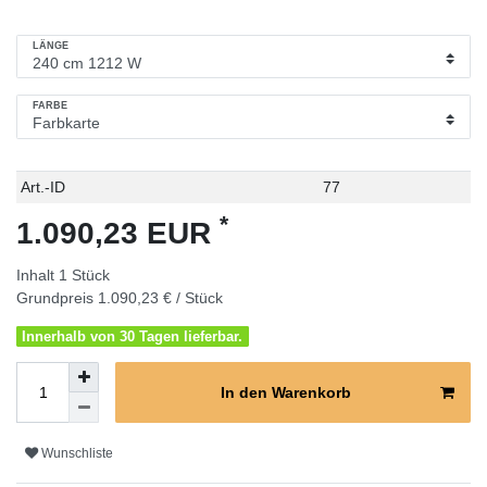
LÄNGE
FARBE
Technisches
Wert
Art.-ID
77
Merkmal
*
1.090,23 EUR
Inhalt
1
Stück
Grundpreis
1.090,23 € / Stück
Innerhalb von 30 Tagen lieferbar.
In den Warenkorb
Wunschliste