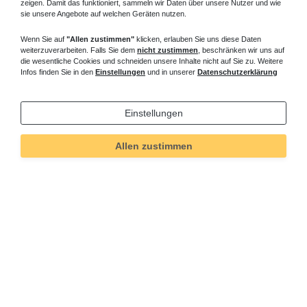
zeigen. Damit das funktioniert, sammeln wir Daten über unsere Nutzer und wie
sie unsere Angebote auf welchen Geräten nutzen.
Wenn Sie auf
"Allen zustimmen"
klicken, erlauben Sie uns diese Daten
weiterzuverarbeiten. Falls Sie dem
nicht zustimmen
, beschränken wir uns auf
die wesentliche Cookies und schneiden unsere Inhalte nicht auf Sie zu. Weitere
Infos finden Sie in den
Einstellungen
und in unserer
Datenschutzerklärung
Einstellungen
Allen zustimmen
Technisches
Wert
Art.-ID
2268
Merkmal
Informationen