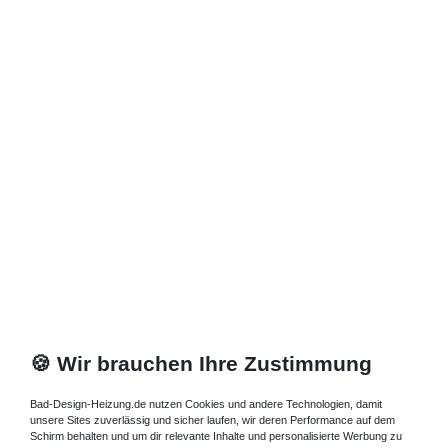
30,87 € *
1
Stück
| 30,87 € / Stück
In den Warenkorb
*
inkl. ges. MwSt.
zzgl.
Versandkosten
Zuletzt angesehene Artikel
Standheizkörper 20 x 13 x ab 50 cm ab 271 Watt
395,85 € *
Artikel anzeigen
*
inkl. ges. MwSt.
zzgl.
Versandkosten
🍪 Wir brauchen Ihre Zustimmung
Bad-Design-Heizung.de nutzen Cookies und andere Technologien, damit
unsere Sites zuverlässig und sicher laufen, wir deren Performance auf dem
Schirm behalten und um dir relevante Inhalte und personalisierte Werbung zu