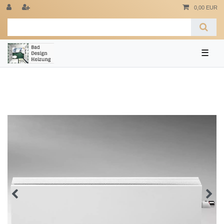
0,00 EUR
☰