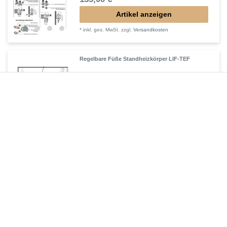
Artikel anzeigen
*
inkl. ges. MwSt.
zzgl.
Versandkosten
Regelbare Füße Standheizkörper LIF-TEF
44,70 € *
Artikel anzeigen
*
inkl. ges. MwSt.
zzgl.
Versandkosten
Verlängerter Entlüfter für Heizkörper
43,00 € *
In den Warenkorb
*
inkl. ges. MwSt.
zzgl.
Versandkosten
Füße in Heizkörperfarbe