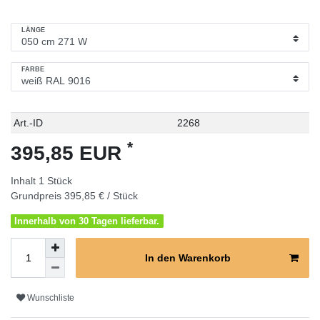
LÄNGE
FARBE
Technisches
Wert
Art.-ID
2268
Merkmal
*
395,85 EUR
Inhalt
1
Stück
Grundpreis
395,85 € / Stück
Innerhalb von 30 Tagen lieferbar.
In den Warenkorb
Wunschliste