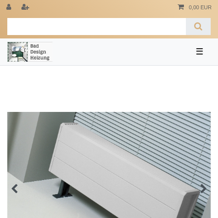
0,00 EUR
☰