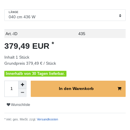
LÄNGE
Technisches
Wert
Art.-ID
435
Merkmal
*
379,49 EUR
Inhalt
1
Stück
Grundpreis
379,49 € / Stück
Innerhalb von 30 Tagen lieferbar.
In den Warenkorb
Wunschliste
* inkl. ges. MwSt. zzgl.
Versandkosten