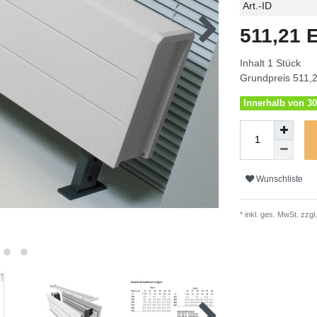
Technisches
Wert
Art.-ID
Merkmal
511,21
Inhalt
1
Stück
Grundpreis
511,2
Innerhalb von 30
Wunschliste
* inkl. ges. MwSt. zzgl.