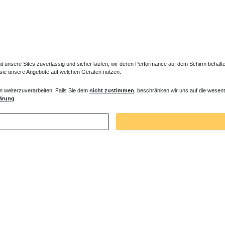
unsere Sites zuverlässig und sicher laufen, wir deren Performance auf dem Schirm behalten
 sie unsere Angebote auf welchen Geräten nutzen.
 Füße Standheizkörper LIF-TEF
Füße in Heizkörperfarbe
n weiterzuverarbeiten. Falls Sie dem
nicht zustimmen
, beschränken wir uns auf die wesent
ärung
€ *
30,87 € *
1
Stück
| 30,87 € / Stück
. MwSt.
zzgl.
Versandkosten
*
inkl. ges. MwSt.
zzgl.
Versandkosten
Zuletzt angesehene Artikel