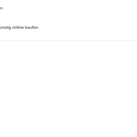
en
nstig online kaufen.
Dazu passt