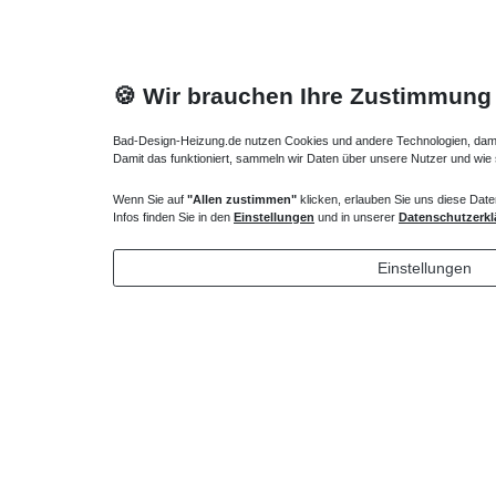
🍪 Wir brauchen Ihre Zustimmung
Bad-Design-Heizung.de nutzen Cookies und andere Technologien, damit 
Damit das funktioniert, sammeln wir Daten über unsere Nutzer und wie
Heizkörper Ventil
Regelbare
Wenn Sie auf
"Allen zustimmen"
klicken, erlauben Sie uns diese Date
Infos finden Sie in den
Einstellungen
und in unserer
Datenschutzerkl
135,00 € *
44,70 
*
inkl. ges. MwSt.
zzgl.
Versandkosten
*
inkl. ges
Einstellungen