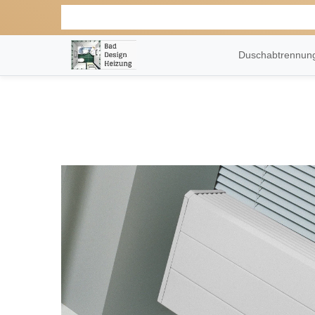
Duschabtrennu