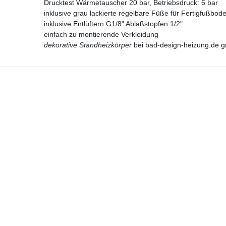
Drucktest Wärmetauscher 20 bar, Betriebsdruck: 6 bar
inklusive grau lackierte regelbare Füße für Fertigfußbod
inklusive Entlüftern G1/8" Ablaßstopfen 1/2"
einfach zu montierende Verkleidung
dekorative Standheizkörper
bei bad-design-heizung.de gü
Hotline
Telefon:
02224 9806-116
E-Mail: bad-design-heizung@t-online.de