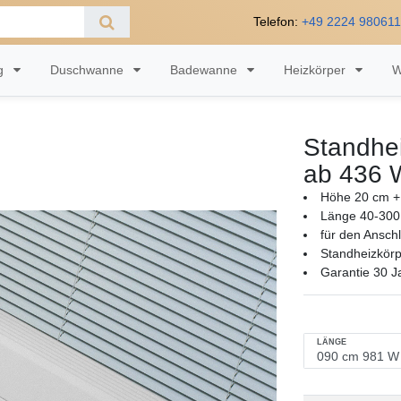
Telefon:
+49 2224 98061
ng
Duschwanne
Badewanne
Heizkörper
W
Standhei
ab 436 
Höhe 20 cm + 
Länge 40-300
für den Ansch
Standheizkörp
Garantie 30 J
LÄNGE