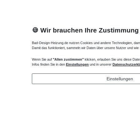
🍪 Wir brauchen Ihre Zustimmung
Bad-Design-Heizung.de nutzen Cookies und andere Technologien, damit 
Damit das funktioniert, sammeln wir Daten über unsere Nutzer und wie
Heizkörper Ventil
Regelbare
Wenn Sie auf
"Allen zustimmen"
klicken, erlauben Sie uns diese Date
Infos finden Sie in den
Einstellungen
und in unserer
Datenschutzerkl
135,00 € *
69,90 
1
Stück
|
*
inkl. ges. MwSt.
zzgl.
Versandkosten
Einstellungen
*
inkl. ges