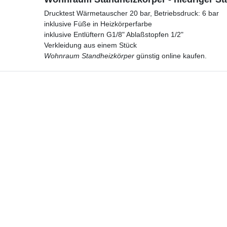
Drucktest Wärmetauscher 20 bar, Betriebsdruck: 6 bar
inklusive Füße in Heizkörperfarbe
inklusive Entlüftern G1/8" Ablaßstopfen 1/2"
Verkleidung aus einem Stück
Wohnraum Standheizkörper
günstig online kaufen.
Hotline
Telefon:
02224 9806-116
E-Mail: bad-design-heizung@t-online.de