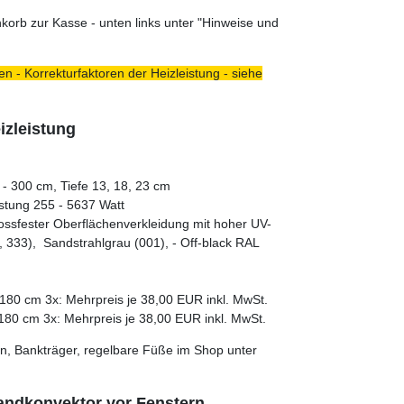
orb zur Kasse - unten links unter "Hinweise und
n - Korrekturfaktoren der Heizleistung - siehe
izleistung
- 300 cm, Tiefe 13, 18, 23 cm
stung 255 - 5637 Watt
tossfester Oberflächenverkleidung mit hoher UV-
 333), Sandstrahlgrau (001), - Off-black RAL
180 cm 3x: Mehrpreis je 38,00 EUR inkl. MwSt.
180 cm 3x: Mehrpreis je 38,00 EUR inkl. MwSt.
n, Bankträger, regelbare Füße im Shop unter
andkonvektor vor Fenstern