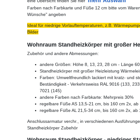
mehr Auswahl
eine Übersicht finden Sie hier
Farben nach Farbkarte und Füße 12 cm bitte vom Warenk
Wünsche" angeben
Ideal für niedrige Vorlauftemperaturen, z.B. Wärmepumpe
Bilder
Wohnraum Standheizkörper mit großer He
Zubehör und andere Abmessungen:
andere Größen: Höhe 8, 13, 23, 28 cm - Länge 60 
Standheizkörper mit großer Heizleistung Wärmelei
Farben: Umweltfreundlich lackiert mit kratz- und s
Beständigkeit - Verkehrsweiss RAL 9016 (133, 233,
7021 (145)
andere Farben nach Farbkarte: Mehrpreis 30%
regelbare Füße AS 13,5-21 cm, bis 160 cm 2x, ab 
regelbare Füße AL 21,5-34 cm, bis 160 cm 2x, ab 
Anschlussarmatur verchr., in verschiedenen Ausführunge
Standheizkörper Zubehör
Wohnraum Standheizkörper - niedriger St