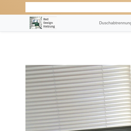
Duschabtrennu