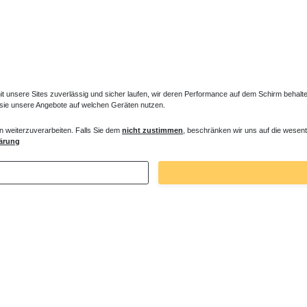
unsere Sites zuverlässig und sicher laufen, wir deren Performance auf dem Schirm behalten
 sie unsere Angebote auf welchen Geräten nutzen.
 Füße Standheizkörper MIF
Bankträger Standheizkörper MIF
n weiterzuverarbeiten. Falls Sie dem
nicht zustimmen
, beschränken wir uns auf die wesent
ärung
€ *
93,45 € *
 69,90 € / Stück
1
Stück
| 93,45 € / Stück
. MwSt.
zzgl.
Versandkosten
*
inkl. ges. MwSt.
zzgl.
Versandkosten
Zuletzt angesehene Artikel