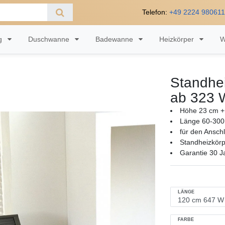
Telefon:
+49 2224 98061
ng
Duschwanne
Badewanne
Heizkörper
W
Standhei
ab 323 
Höhe 23 cm +
Länge 60-300
für den Ansch
Standheizkörp
Garantie 30 J
LÄNGE
FARBE