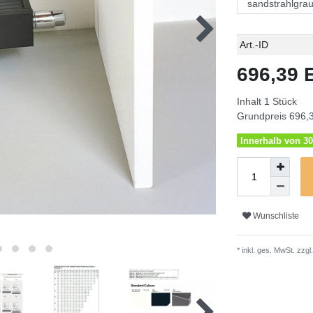
Technisches
Wert
Art.-ID
Merkmal
696,39
Inhalt
1
Stück
Grundpreis
696,3
Innerhalb von 30
Wunschliste
* inkl. ges. MwSt. zzgl.