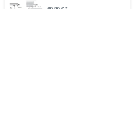
69,90 € *
1
Stück
| 69,90 € / Stück
Artikel anzeigen
*
inkl. ges. MwSt.
zzgl.
Versandkosten
Bankträger Standheizkörper MIF
93,45 € *
1
Stück
| 93,45 € / Stück
Artikel anzeigen
*
inkl. ges. MwSt.
zzgl.
Versandkosten