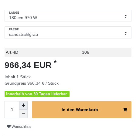
LÄNGE
FARBE
Technisches
Wert
Art.-ID
306
Merkmal
*
966,34 EUR
Inhalt
1
Stück
Grundpreis
966,34 € / Stück
Innerhalb von 30 Tagen lieferbar.
In den Warenkorb
Wunschliste