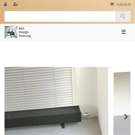
0,00 EUR
☰