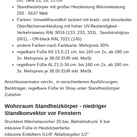
cm, Tiefe 13, 18, 23 cm
Standheizkörper mit großer Heizleistung Wärmeleistung
255 - 5637 Watt
Farben: Umweltfreundlich lackiert mit kratz- und stossfester
Oberflächenverkleidung mit hoher UV-Beständigkeit -
Verkehrsweiss RAL 9016 (133, 233, 333), Sandstrahlgrau
(001), - Off-black RAL 7021 (145)
andere Farben nach Farbkarte: Mehrpreis 30%
regelbare Füße AS 13,5-21 cm, bis 160 cm 2x, ab 180 cm
3x: Mehrpreis je 38,00 EUR inkl. MwSt.
regelbare Füße AL 21,5-34 cm, bis 160 cm 2x, ab 180 cm
3x: Mehrpreis je 38,00 EUR inkl. MwSt.
Anschlussarmatur verchr., in verschiedenen Ausführungen,
Bankträger, regelbare Füße im Shop unter Standheizkörper
Zubehör
Wohnraum Standheizkörper - niedriger
Standkonvektor vor Fenstern
Drucktest Wärmetauscher 20 bar, Betriebsdruck: 6 bar
inklusive Füße in Heizkörperfarbe
inklusive Entlüftern G1/8" Ablaßstopfen 1/2"