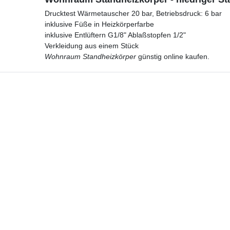
Drucktest Wärmetauscher 20 bar, Betriebsdruck: 6 bar
inklusive Füße in Heizkörperfarbe
inklusive Entlüftern G1/8" Ablaßstopfen 1/2"
Verkleidung aus einem Stück
Wohnraum Standheizkörper
günstig online kaufen.
Hotline
Telefon:
02224 9806-116
E-Mail: bad-design-heizung@t-online.de