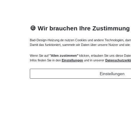
🍪 Wir brauchen Ihre Zustimmung
Bad-Design-Heizung.de nutzen Cookies und andere Technologien, damit 
Damit das funktioniert, sammeln wir Daten über unsere Nutzer und wie
Heizkörper Ventil
Bankträge
Wenn Sie auf
"Allen zustimmen"
klicken, erlauben Sie uns diese Date
Infos finden Sie in den
Einstellungen
und in unserer
Datenschutzerkl
135,00 € *
93,45 
1
Stück
|
*
inkl. ges. MwSt.
zzgl.
Versandkosten
Einstellungen
*
inkl. ges