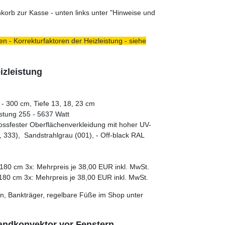
orb zur Kasse - unten links unter "Hinweise und
n - Korrekturfaktoren der Heizleistung - siehe
izleistung
- 300 cm, Tiefe 13, 18, 23 cm
stung 255 - 5637 Watt
tossfester Oberflächenverkleidung mit hoher UV-
 333), Sandstrahlgrau (001), - Off-black RAL
180 cm 3x: Mehrpreis je 38,00 EUR inkl. MwSt.
180 cm 3x: Mehrpreis je 38,00 EUR inkl. MwSt.
n, Bankträger, regelbare Füße im Shop unter
andkonvektor vor Fenstern