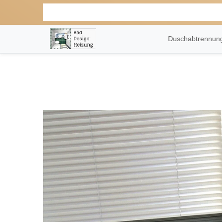
Duschabtrennu