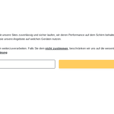
unsere Sites zuverlässig und sicher laufen, wir deren Performance auf dem Schirm behalten
 sie unsere Angebote auf welchen Geräten nutzen.
r Standheizkörper MIF
Regelbare Füße Standheizkörper MIF
n weiterzuverarbeiten. Falls Sie dem
nicht zustimmen
, beschränken wir uns auf die wesent
ärung
€ *
69,90 € *
 93,45 € / Stück
1
Stück
| 69,90 € / Stück
. MwSt.
zzgl.
Versandkosten
*
inkl. ges. MwSt.
zzgl.
Versandkosten
Zuletzt angesehene Artikel