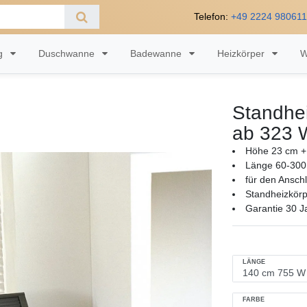
Telefon:
+49 2224 98061
ng
Duschwanne
Badewanne
Heizkörper
W
Standhei
ab 323 
Höhe 23 cm +
Länge 60-300
für den Ansch
Standheizkörp
Garantie 30 J
LÄNGE
FARBE