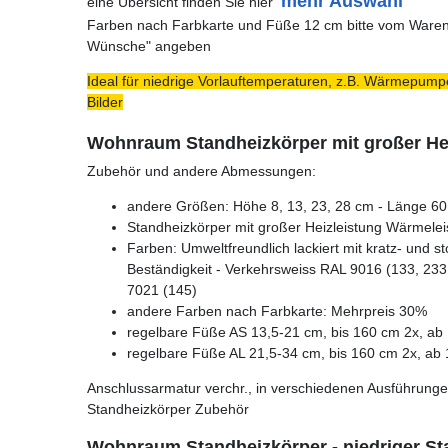
mehr Auswahl
eine Übersicht finden Sie hier
Farben nach Farbkarte und Füße 12 cm bitte vom Warenk
Wünsche" angeben
Ideal für niedrige Vorlauftemperaturen, z.B. Wärmepumpe
Bilder
Wohnraum Standheizkörper mit großer He
Zubehör und andere Abmessungen:
andere Größen: Höhe 8, 13, 23, 28 cm - Länge 60 
Standheizkörper mit großer Heizleistung Wärmelei
Farben: Umweltfreundlich lackiert mit kratz- und s
Beständigkeit - Verkehrsweiss RAL 9016 (133, 233,
7021 (145)
andere Farben nach Farbkarte: Mehrpreis 30%
regelbare Füße AS 13,5-21 cm, bis 160 cm 2x, ab 
regelbare Füße AL 21,5-34 cm, bis 160 cm 2x, ab 
Anschlussarmatur verchr., in verschiedenen Ausführunge
Standheizkörper Zubehör
Wohnraum Standheizkörper - niedriger St