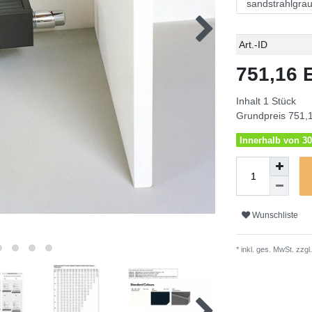
Technisches
Wert
Art.-ID
Merkmal
751,16
Inhalt
1
Stück
Grundpreis
751,1
Innerhalb von 30
Wunschliste
* inkl. ges. MwSt. zzgl.