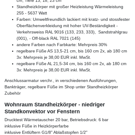
cm, Tiefe 13, 18, 23 cm
Standheizkörper mit großer Heizleistung Wärmeleistung
255 - 5637 Watt
Farben: Umweltfreundlich lackiert mit kratz- und stossfester
Oberflächenverkleidung mit hoher UV-Beständigkeit -
Verkehrsweiss RAL 9016 (133, 233, 333), Sandstrahlgrau
(001), - Off-black RAL 7021 (145)
andere Farben nach Farbkarte: Mehrpreis 30%
regelbare Füße AS 13,5-21 cm, bis 160 cm 2x, ab 180 cm
3x: Mehrpreis je 38,00 EUR inkl. MwSt.
regelbare Füße AL 21,5-34 cm, bis 160 cm 2x, ab 180 cm
3x: Mehrpreis je 38,00 EUR inkl. MwSt.
Anschlussarmatur verchr., in verschiedenen Ausführungen,
Bankträger, regelbare Füße im Shop unter Standheizkörper
Zubehör
Wohnraum Standheizkörper - niedriger
Standkonvektor vor Fenstern
Drucktest Wärmetauscher 20 bar, Betriebsdruck: 6 bar
inklusive Füße in Heizkörperfarbe
inklusive Entlüftern G1/8" Ablaßstopfen 1/2"