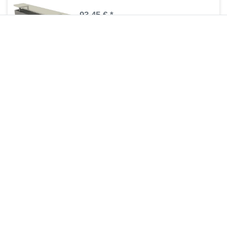
93,45 € *
1
Stück
| 93,45 € / Stück
Artikel anzeigen
*
inkl. ges. MwSt.
zzgl.
Versandkosten
Regelbare Füße Standheizkörper MIF
69,90 € *
1
Stück
| 69,90 € / Stück
Artikel anzeigen
*
inkl. ges. MwSt.
zzgl.
Versandkosten