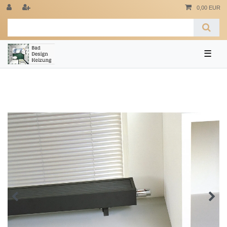
0,00 EUR
☰