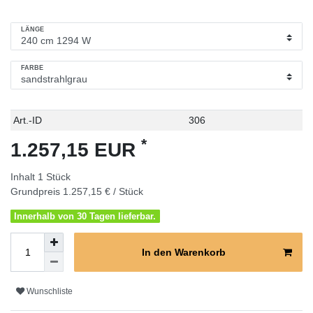
LÄNGE
FARBE
Technisches
Wert
Art.-ID
306
Merkmal
*
1.257,15 EUR
Inhalt
1
Stück
Grundpreis
1.257,15 € / Stück
Innerhalb von 30 Tagen lieferbar.
In den Warenkorb
Wunschliste