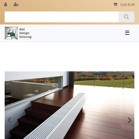
0,00 EUR
☰