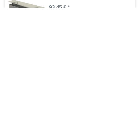
93,45 € *
1
Stück
| 93,45 € / Stück
Artikel anzeigen
*
inkl. ges. MwSt.
zzgl.
Versandkosten
Regelbare Füße Standheizkörper MIF
69,90 € *
1
Stück
| 69,90 € / Stück
Artikel anzeigen
*
inkl. ges. MwSt.
zzgl.
Versandkosten