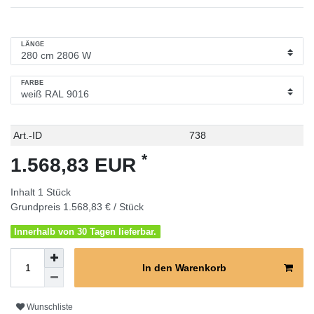
LÄNGE
FARBE
Technisches
Wert
Art.-ID
738
Merkmal
*
1.568,83 EUR
Inhalt
1
Stück
Grundpreis
1.568,83 € / Stück
Innerhalb von 30 Tagen lieferbar.
In den Warenkorb
Wunschliste