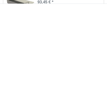
93,45 € *
1
Stück
| 93,45 € / Stück
Artikel anzeigen
*
inkl. ges. MwSt.
zzgl.
Versandkosten
Regelbare Füße Standheizkörper MIF
69,90 € *
1
Stück
| 69,90 € / Stück
Artikel anzeigen
*
inkl. ges. MwSt.
zzgl.
Versandkosten
Zuletzt angesehene Artikel