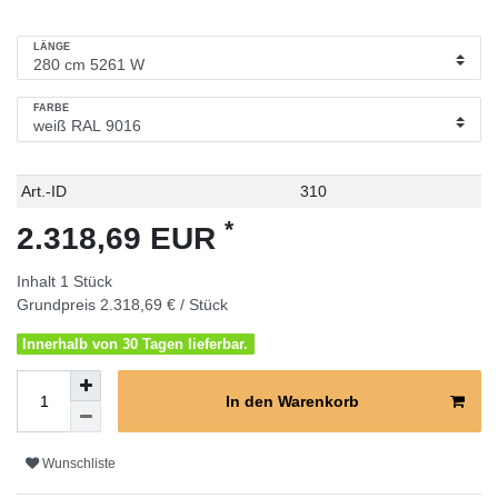
LÄNGE
FARBE
Technisches
Wert
Art.-ID
310
Merkmal
*
2.318,69 EUR
Inhalt
1
Stück
Grundpreis
2.318,69 € / Stück
Innerhalb von 30 Tagen lieferbar.
In den Warenkorb
Wunschliste