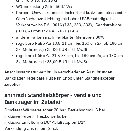
cm, Tiefe 13, 18, 23 cm
Wärmeleistung 255 - 5637 Watt
Farben: Umweltfreundlich lackiert mit kratz- und stossfester
Oberflächenverkleidung mit hoher UV-Beständigkeit -
Verkehrsweiss RAL 9016 (133, 233, 333), Sandstrahlgrau
(001), - Off-black RAL 7021 (145)
andere Farben nach Farbkarte: Mehrpreis 30%
regelbare Füße AS 13,5-21 cm, bis 160 cm 2x, ab 180 cm
3x: Mehrpreis je 38,00 EUR inkl. MwSt.
regelbare Füße AL 21,5-34 cm, bis 160 cm 2x, ab 180 cm
3x: Mehrpreis je 38,00 EUR inkl. MwSt.
Anschlussarmatur verchr., in verschiedenen Ausführungen,
Bankträger, regelbare Füße im Shop unter Standheizkörper
Zubehör
anthrazit Standheizkörper - Ventile und
Bankträger im Zubehör
Drucktest Wärmetauscher 20 bar, Betriebsdruck: 6 bar
inklusive Füße in Heizkörperfarbe
inklusive Entlüftern G1/8" Ablaßstopfen 1/2"
Verkleidung aus einem Stück