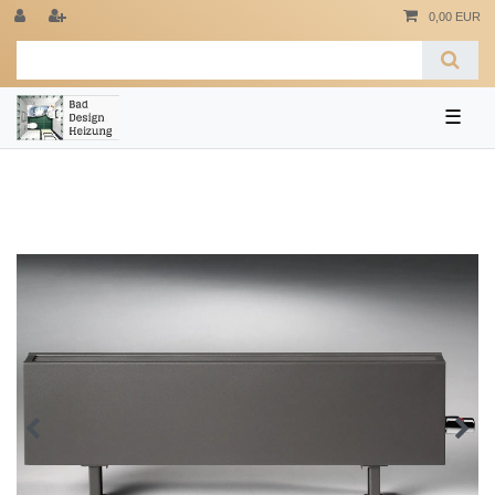
0,00 EUR
☰