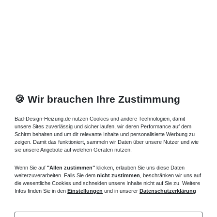
Standheizkörper 28 x 23 x ab 60 cm ab 1127
Watt
2.318,69 € *
Artikel anzeigen
*
inkl. ges. MwSt.
zzgl.
Versandkosten
🍪 Wir brauchen Ihre Zustimmung
Bad-Design-Heizung.de nutzen Cookies und andere Technologien, damit
unsere Sites zuverlässig und sicher laufen, wir deren Performance auf dem
Schirm behalten und um dir relevante Inhalte und personalisierte Werbung zu
zeigen. Damit das funktioniert, sammeln wir Daten über unsere Nutzer und wie
sie unsere Angebote auf welchen Geräten nutzen.
Wenn Sie auf
"Allen zustimmen"
klicken, erlauben Sie uns diese Daten
weiterzuverarbeiten. Falls Sie dem
nicht zustimmen
, beschränken wir uns auf
die wesentliche Cookies und schneiden unsere Inhalte nicht auf Sie zu. Weitere
Infos finden Sie in den
Einstellungen
und in unserer
Datenschutzerklärung