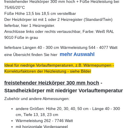
freistehender Heizkörper 300 mm hoch + Füße Heizleistung bei
75/65/20°C
Füße Höhe 13,5 bis 18,5 cm verstellbar
Der Heizkörper ist mit 1 oder 2 Heizregister (Standard/Twin)
lieferbar, hier 1 Heizregister.
Anschlüsse links oder rechts vertauschbar, Farbe: Weiß RAL
9010 Füße in grau
lieferbare Längen 40 - 300 cm Wärmeleistung 544 - 4077 Watt
mehr Auswahl
eine Übersicht finden Sie hier
Ideal für niedrige Vorlauftemperaturen, z.B. Wärmepumpen -
Korrekturfaktoren der Heizleistung - siehe Bilder
freistehender Heizkörper 300 mm hoch
-
Standheizkörper mit niedriger Vorlauftemperatur
Zubehör und andere Abmessungen:
andere Größen: Höhe 20, 30, 40, 50 cm - Länge 40 - 300
cm, Tiefe 13, 18, 23 cm
Wärmeleistung 262 - 7746 Watt
mit horizontale Vorderpaneel