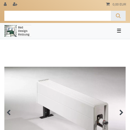
0,00 EUR
☰