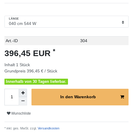
LÄNGE
Technisches
Wert
Art.-ID
304
Merkmal
*
396,45 EUR
Inhalt
1
Stück
Grundpreis
396,45 € / Stück
Innerhalb von 30 Tagen lieferbar.
In den Warenkorb
Wunschliste
* inkl. ges. MwSt. zzgl.
Versandkosten