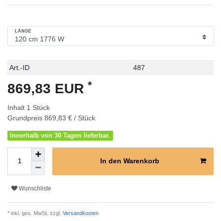
LÄNGE
Technisches
Wert
Art.-ID
487
Merkmal
*
869,83 EUR
Inhalt
1
Stück
Grundpreis
869,83 € / Stück
Innerhalb von 30 Tagen lieferbar.
In den Warenkorb
Wunschliste
* inkl. ges. MwSt. zzgl.
Versandkosten