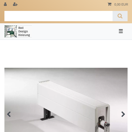
0,00 EUR
☰