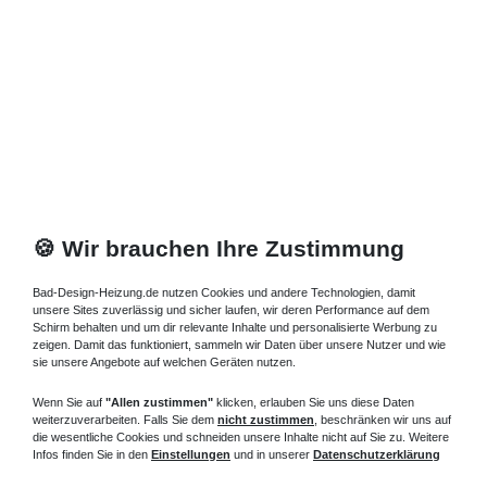
Standheizkörper 30 x 18 x ab 40 cm ab 592 Watt
869,83 € *
Artikel anzeigen
*
inkl. ges. MwSt.
zzgl.
Versandkosten
🍪 Wir brauchen Ihre Zustimmung
Bad-Design-Heizung.de nutzen Cookies und andere Technologien, damit
unsere Sites zuverlässig und sicher laufen, wir deren Performance auf dem
Schirm behalten und um dir relevante Inhalte und personalisierte Werbung zu
zeigen. Damit das funktioniert, sammeln wir Daten über unsere Nutzer und wie
sie unsere Angebote auf welchen Geräten nutzen.
Wenn Sie auf
"Allen zustimmen"
klicken, erlauben Sie uns diese Daten
weiterzuverarbeiten. Falls Sie dem
nicht zustimmen
, beschränken wir uns auf
die wesentliche Cookies und schneiden unsere Inhalte nicht auf Sie zu. Weitere
Infos finden Sie in den
Einstellungen
und in unserer
Datenschutzerklärung