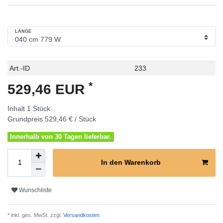
LÄNGE
Technisches
Wert
Art.-ID
233
Merkmal
*
529,46 EUR
Inhalt
1
Stück
Grundpreis
529,46 € / Stück
Innerhalb von 30 Tagen lieferbar.
In den Warenkorb
Wunschliste
* inkl. ges. MwSt. zzgl.
Versandkosten