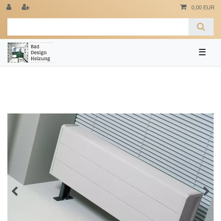
0,00 EUR
☰