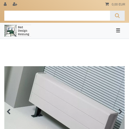
0,00 EUR
☰