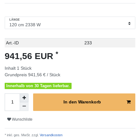
LÄNGE
Technisches
Wert
Art.-ID
233
Merkmal
*
941,56 EUR
Inhalt
1
Stück
Grundpreis
941,56 € / Stück
Innerhalb von 30 Tagen lieferbar.
In den Warenkorb
Wunschliste
* inkl. ges. MwSt. zzgl.
Versandkosten