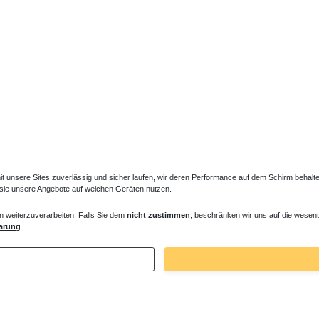
Dazu passt
unsere Sites zuverlässig und sicher laufen, wir deren Performance auf dem Schirm behalten
 sie unsere Angebote auf welchen Geräten nutzen.
n weiterzuverarbeiten. Falls Sie dem
nicht zustimmen
, beschränken wir uns auf die wesent
ärung
 Füße Standheizkörper LIF-TEF
Füße in Heizkörperfarbe
€ *
30,87 € *
1
Stück
| 30,87 € / Stück
. MwSt.
zzgl.
Versandkosten
*
inkl. ges. MwSt.
zzgl.
Versandkosten