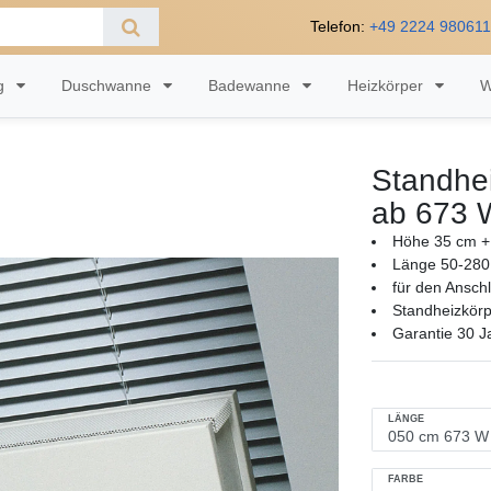
Telefon:
+49 2224 98061
ng
Duschwanne
Badewanne
Heizkörper
W
Standhei
ab 673 
Höhe 35 cm + 
Länge 50-280
für den Ansch
Standheizkörp
Garantie 30 J
LÄNGE
FARBE