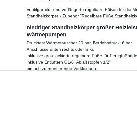
Ventilgarnitur und verlängerte regelbare Füßen für di
Standheizkörper - Zubehör "Regelbare Füße Standheizk
niedriger Standheizkörper großer Heizlei
Wärmepumpen
Drucktest Wärmetauscher 20 bar, Betriebsdruck: 6 bar
Anschlüsse unten rechts oder links
inklusive grau lackierte regelbare Füße für Fertigfußbod
inklusive Entlüftern G1/8" Ablaßstopfen 1/2"
einfach zu montierende Verkleidung
niedriger Standheizkörper großer Heizleistung
günstig on
Hotline
Telefon:
02224 9806-116
E-Mail: bad-design-heizung@t-online.de