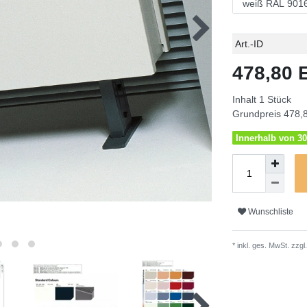
Technisches
Wert
Art.-ID
Merkmal
478,80
Inhalt
1
Stück
Grundpreis
478,8
Innerhalb von 30
Wunschliste
* inkl. ges. MwSt. zzgl.