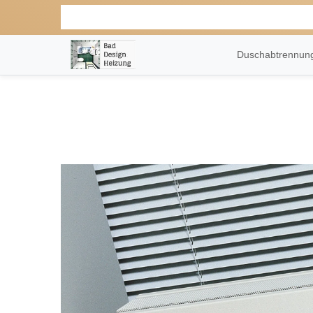
Duschabtrennu