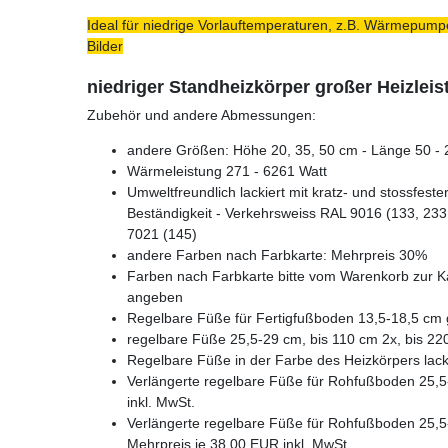
Ideal für niedrige Vorlauftemperaturen, z.B. Wärmepumpe
Bilder
niedriger Standheizkörper großer Heizleis
Zubehör und andere Abmessungen:
andere Größen: Höhe 20, 35, 50 cm - Länge 50 - 2
Wärmeleistung 271 - 6261 Watt
Umweltfreundlich lackiert mit kratz- und stossfest
Beständigkeit - Verkehrsweiss RAL 9016 (133, 233,
7021 (145)
andere Farben nach Farbkarte: Mehrpreis 30%
Farben nach Farbkarte bitte vom Warenkorb zur K
angeben
Regelbare Füße für Fertigfußboden 13,5-18,5 cm g
regelbare Füße 25,5-29 cm, bis 110 cm 2x, bis 22
Regelbare Füße in der Farbe des Heizkörpers lacki
Verlängerte regelbare Füße für Rohfußboden 25,5-
inkl. MwSt.
Verlängerte regelbare Füße für Rohfußboden 25,5-
Mehrpreis je 38,00 EUR inkl. MwSt.