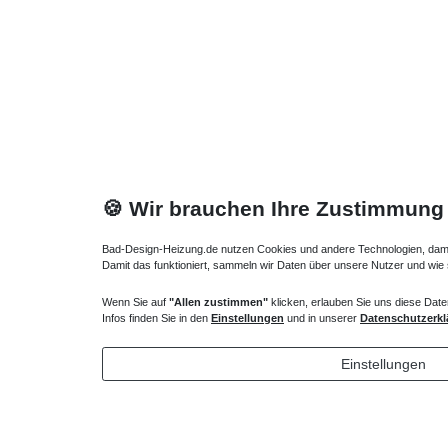
🍪 Wir brauchen Ihre Zustimmung
Bad-Design-Heizung.de nutzen Cookies und andere Technologien, damit 
Damit das funktioniert, sammeln wir Daten über unsere Nutzer und wie
Wenn Sie auf
"Allen zustimmen"
klicken, erlauben Sie uns diese Date
Infos finden Sie in den
Einstellungen
und in unserer
Datenschutzerkl
Heizkörper Ventil
Regelbare
135,00 € *
44,70 
Einstellungen
*
inkl. ges. MwSt.
zzgl.
Versandkosten
*
inkl. ges