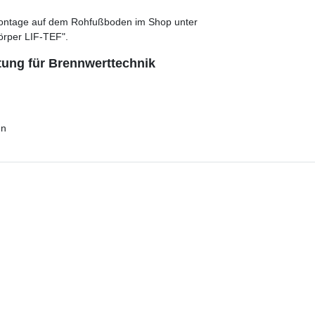
e Montage auf dem Rohfußboden im Shop unter
örper LIF-TEF".
stung für Brennwerttechnik
en
line kaufen.