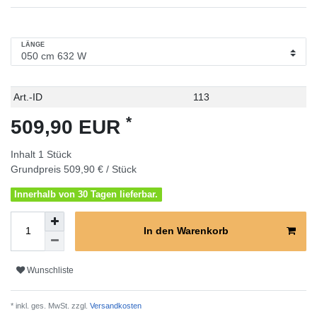
LÄNGE
Technisches
Wert
Art.-ID
113
Merkmal
*
509,90 EUR
Inhalt
1
Stück
Grundpreis
509,90 € / Stück
Innerhalb von 30 Tagen lieferbar.
In den Warenkorb
Wunschliste
* inkl. ges. MwSt. zzgl.
Versandkosten