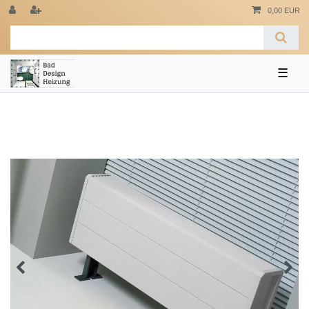
0,00 EUR
☰