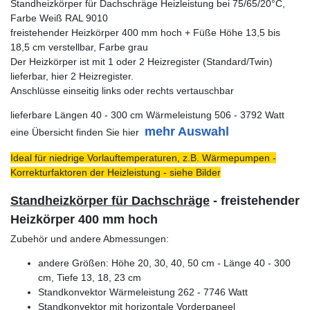
Standheizkörper für Dachschräge Heizleistung bei 75/65/20°C,
Farbe Weiß RAL 9010
freistehender Heizkörper 400 mm hoch + Füße Höhe 13,5 bis
18,5 cm verstellbar, Farbe grau
Der Heizkörper ist mit 1 oder 2 Heizregister (Standard/Twin)
lieferbar, hier 2 Heizregister.
Anschlüsse einseitig links oder rechts vertauschbar
lieferbare Längen 40 - 300 cm Wärmeleistung 506 - 3792 Watt
mehr Auswahl
eine Übersicht finden Sie hier
Ideal für niedrige Vorlauftemperaturen, z.B. Wärmepumpen -
Korrekturfaktoren der Heizleistung - siehe Bilder
Standheizkörper für Dachschräge
- freistehender
Heizkörper 400 mm hoch
Zubehör und andere Abmessungen:
andere Größen: Höhe 20, 30, 40, 50 cm - Länge 40 - 300
cm, Tiefe 13, 18, 23 cm
Standkonvektor Wärmeleistung 262 - 7746 Watt
Standkonvektor mit horizontale Vorderpaneel