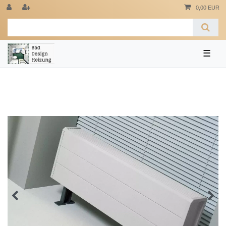
0,00 EUR
☰