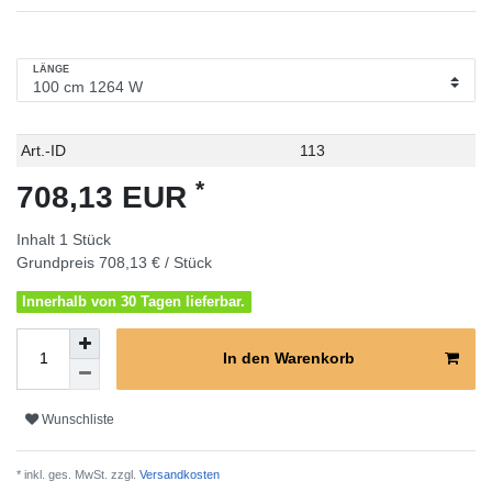
LÄNGE
Technisches
Wert
Art.-ID
113
Merkmal
*
708,13 EUR
Inhalt
1
Stück
Grundpreis
708,13 € / Stück
Innerhalb von 30 Tagen lieferbar.
In den Warenkorb
Wunschliste
* inkl. ges. MwSt. zzgl.
Versandkosten