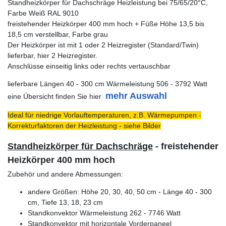
Standheizkörper für Dachschräge Heizleistung bei 75/65/20°C,
Farbe Weiß RAL 9010
freistehender Heizkörper 400 mm hoch + Füße Höhe 13,5 bis
18,5 cm verstellbar, Farbe grau
Der Heizkörper ist mit 1 oder 2 Heizregister (Standard/Twin)
lieferbar, hier 2 Heizregister.
Anschlüsse einseitig links oder rechts vertauschbar
lieferbare Längen 40 - 300 cm Wärmeleistung 506 - 3792 Watt
mehr Auswahl
eine Übersicht finden Sie hier
Ideal für niedrige Vorlauftemperaturen, z.B. Wärmepumpen -
Korrekturfaktoren der Heizleistung - siehe Bilder
Standheizkörper für Dachschräge
- freistehender
Heizkörper 400 mm hoch
Zubehör und andere Abmessungen:
andere Größen: Höhe 20, 30, 40, 50 cm - Länge 40 - 300
cm, Tiefe 13, 18, 23 cm
Standkonvektor Wärmeleistung 262 - 7746 Watt
Standkonvektor mit horizontale Vorderpaneel