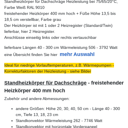
Standheizkörper für Dachschräge Heizleistung bei 75/65/20°C,
Farbe Weiß RAL 9010
freistehender Heizkörper 400 mm hoch + Füße Höhe 13,5 bis
18,5 cm verstellbar, Farbe grau
Der Heizkörper ist mit 1 oder 2 Heizregister (Standard/Twin)
lieferbar, hier 2 Heizregister.
Anschlüsse einseitig links oder rechts vertauschbar
lieferbare Längen 40 - 300 cm Wärmeleistung 506 - 3792 Watt
mehr Auswahl
eine Übersicht finden Sie hier
Ideal für niedrige Vorlauftemperaturen, z.B. Wärmepumpen -
Korrekturfaktoren der Heizleistung - siehe Bilder
Standheizkörper für Dachschräge
- freistehender
Heizkörper 400 mm hoch
Zubehör und andere Abmessungen:
andere Größen: Höhe 20, 30, 40, 50 cm - Länge 40 - 300
cm, Tiefe 13, 18, 23 cm
Standkonvektor Wärmeleistung 262 - 7746 Watt
Standkonvektor mit horizontale Vorderpaneel