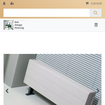
0,00 EUR
☰