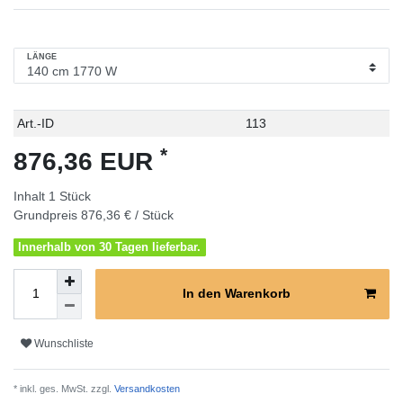
LÄNGE
Technisches
Wert
Art.-ID
113
Merkmal
*
876,36 EUR
Inhalt
1
Stück
Grundpreis
876,36 € / Stück
Innerhalb von 30 Tagen lieferbar.
In den Warenkorb
Wunschliste
* inkl. ges. MwSt. zzgl.
Versandkosten